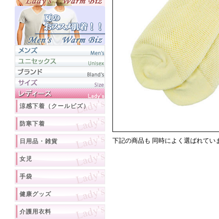
涼感下着（クールビズ）
防寒下着
下記の商品も 同時によく選ばれてい
日用品・雑貨
女児
手袋
健康グッズ
介護用衣料