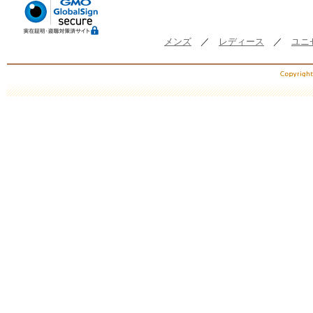
メンズ
／
レディース
／
ユニ