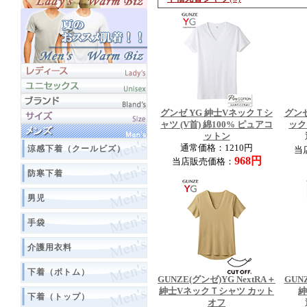
グンゼ YG 紳士VネックＴシ
グンゼ
ャツ (V首) 綿100% ピュアコ
ック
ットン
通常価格：1210円
涼感下着（クールビズ）
当
968円
当店販売価格：
防寒下着
男児
手袋
介護用衣料
下着（ボトム）
GUNZE(グンゼ)YG NextRA＋
GUN
紳士VネックＴシャツ カット
紳
下着（トップ）
オフ