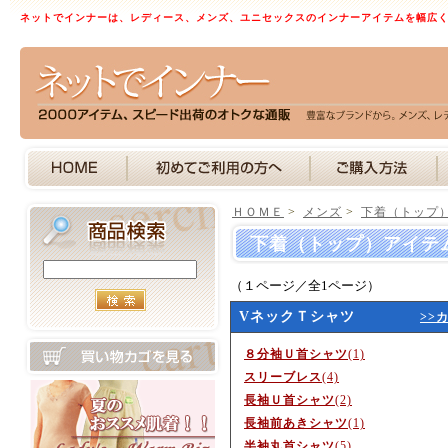
ネットでインナーは、レディース、メンズ、ユニセックスのインナーアイテムを幅広
ＨＯＭＥ
>
メンズ
>
下着（トップ
下着（トップ）アイテ
（１ページ／全1ページ）
VネックＴシャツ
>>
８分袖Ｕ首シャツ
(1)
スリーブレス
(4)
長袖Ｕ首シャツ
(2)
長袖前あきシャツ
(1)
半袖丸首シャツ
(5)