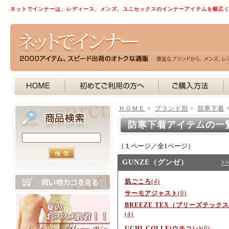
ネットでインナーは、レディース、メンズ、ユニセックスのインナーアイテムを幅広
ＨＯＭＥ
>
ブランド別
>
防寒下着
防寒下着アイテムの一
（１ページ／全1ページ）
GUNZE（グンゼ）
>
肌ごころ
(4)
サーモアジャスト
(0)
BREEZE TEX（ブリーズテック
(4)
UCHI-COLLE(ウチコレ)
(0)