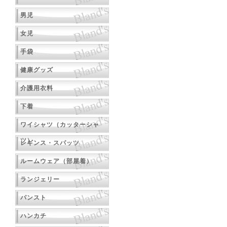
男児
女児
手袋
健康グッズ
介護用衣料
下着
ワイシャツ（カッターシャ
ツ）
レギンス・スパッツ
ルームウェア（部屋着）
ランジェリー
パンスト
ハンカチ