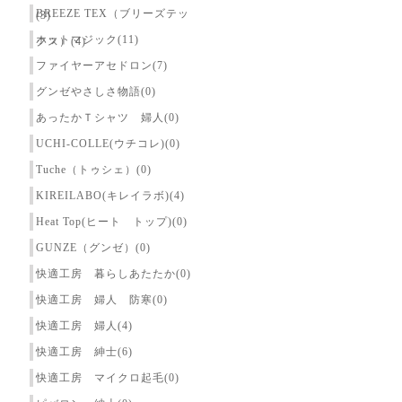
BREEZE TEX（ブリーズテッ
(3)
ホットマジック(11)
クス）(4)
ファイヤーアセドロン(7)
グンゼやさしさ物語(0)
あったかＴシャツ 婦人(0)
UCHI-COLLE(ウチコレ)(0)
Tuche（トゥシェ）(0)
KIREILABO(キレイラボ)(4)
Heat Top(ヒート トップ)(0)
GUNZE（グンゼ）(0)
快適工房 暮らしあたたか(0)
快適工房 婦人 防寒(0)
快適工房 婦人(4)
快適工房 紳士(6)
快適工房 マイクロ起毛(0)