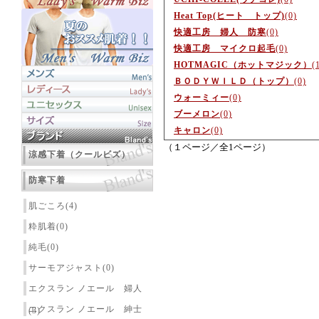
Heat Top(ヒート トップ)
(0)
快適工房 婦人 防寒
(0)
快適工房 マイクロ起毛
(0)
HOTMAGIC（ホットマジック）
(
ＢＯＤＹＷＩＬＤ（トップ）
(0)
ウォーミィー
(0)
ブーメロン
(0)
キャロン
(0)
（１ページ／全1ページ）
涼感下着（クールビズ）
防寒下着
肌ごころ(4)
粋肌着(0)
純毛(0)
サーモアジャスト(0)
エクスラン ノエール 婦人
エクスラン ノエール 紳士
(3)