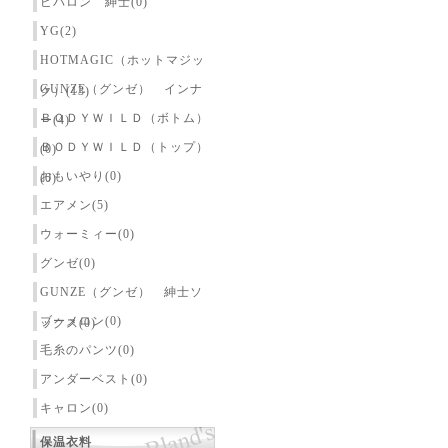
ピバロン 紳士(0)
YG(2)
HOTMAGIC（ホットマジッ
GUNZE（グンゼ） インナ
ク）(13)
ＢＯＤＹＷＩＬＤ（ボトム）
ー(4)
ＢＯＤＹＷＩＬＤ（トップ）
(0)
おもいやり(0)
(0)
エアメン(5)
ウォーミィー(0)
グンゼ(0)
GUNZE（グンゼ） 紳士ソ
ブーメロン(0)
ックス(0)
毛糸のパンツ(0)
アンダーベスト(0)
キャロン(0)
保温衣料