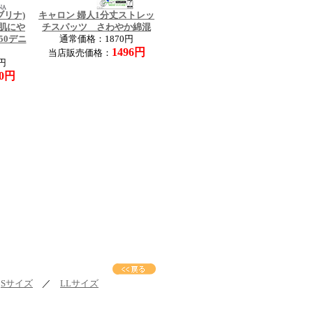
ブリナ)
キャロン 婦人1分丈ストレッ
 肌にや
チスパッツ さわやか綿混
50デニ
通常価格：1870円
1496円
当店販売価格：
円
80円
／
Sサイズ
／
LLサイズ