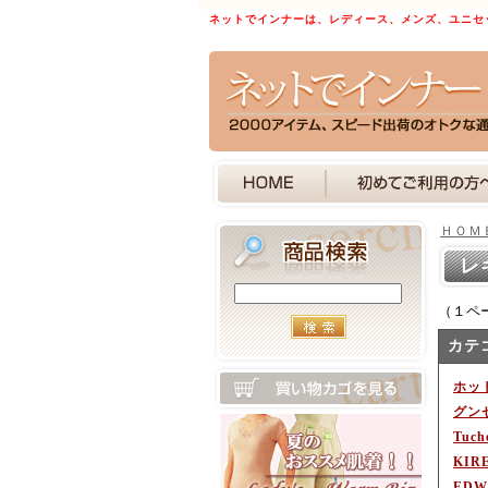
ネットでインナーは、レディース、メンズ、ユニセ
ＨＯＭ
レ
（１ペ
カテ
ホッ
グン
Tuc
KIR
EDW