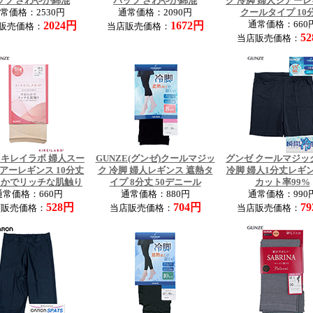
ッツ さわやか綿混
パッツ さわやか綿混
ク 冷脚 婦人シアー
常価格：2530円
通常価格：2090円
クールタイプ 10
2024円
1672円
通常価格：660
販売価格：
当店販売価格：
5
当店販売価格：
 キレイラボ 婦人スー
GUNZE(グンゼ)クールマジッ
グンゼ クールマジッ
アーレギンス 10分丈
ク 冷脚 婦人レギンス 遮熱タ
冷脚 婦人1分丈レギン
らかでリッチな肌触り
イプ 8分丈 50デニール
カット率99%
通常価格：660円
通常価格：880円
通常価格：990
528円
704円
7
店販売価格：
当店販売価格：
当店販売価格：