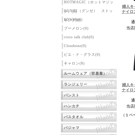
HOTMAGIC（ホットマジッ
婦人キ
GUNZE（グンゼ） ストッ
ク）(0)
ナイロ
EDWIN(0)
キング(0)
通
当店
ブーメロン(0)
cross talk club(0)
Cloudnine(0)
ピエ・ド・グラス(0)
キャロン(8)
ルームウェア（部屋着）
ランジェリー
婦人キ
ナイロ
パンスト
通
ハンカチ
当店
（１ペ
バスタオル
パジャマ