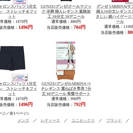
ャロンスパッツ 5分丈
GUNZE(グンゼ)クールマジッ
グンゼ SABRINA(サ
ン ストレッチ＆フィ
ク 冷脚 婦人レギンス 遮熱加
婦人10分丈レギンス
ット
工 10分丈 50デニール
さしい 超ハイゲージ 
常価格：1870円
通常価格：880円
ール
1496円
704円
通常価格：1100
販売価格：
当店販売価格：
8
当店販売価格：
ャロンスパッツ 1分丈
GUNZE(グンゼ)SABRINA ぺ
ン ストレッチ＆フィ
チレギンス 重ねばき専用 7分
ット
丈 60デニール 骨盤サポート
常価格：1870円
通常価格：990円
1496円
792円
販売価格：
当店販売価格：
ージ／全1ページ）
メンズ
／
レディース
／
ユニセックス
／
ブランド