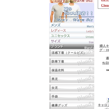
Clou
婦人キ
グ・1
涼感下着（クールビズ）
通
防寒下着
当店
保温衣料
男児
女児
手袋
キャロ
健康グッズ