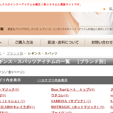
ックスのインナーアイテムを幅広く取りそろえた通販サイトです。
個
Ｅ
>
ブランド別
>
レギンス・スパッツ
ギンス・スパッツアイテムの一覧 ［ブランド別］
ージ／全1ページ）
ゴリ内全表示
>>カテゴリ内全表示
トマジック
(0)
Heat Top(ヒート トップ)
(0)
ゼ
(0)
ウチコレ
(0)
y
he（トゥシェ）
(2)
SABRINA（サブリナ）
(2)
S
EILABO(キレイラボ)
(1)
HOTMAGIC（ホットマジック）
(0)
IN
(0)
ブーメロン
(0)
c