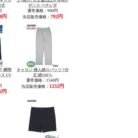
レギンス
ェ) 婦人7分丈重ねばき専用レ
分丈
ギンス ペチレギ
円
通常価格：990円
28円
792円
当店販売価格：
ク 瞬間
キャロン 婦人綿スパッツ 7分
ス UV
丈 綿100%
通常価格：1540円
円
1232円
当店販売価格：
92円