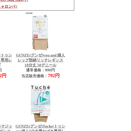
キャロン
(8)
e(トゥシ
GUNZE(グンゼ)you and 婦人
き専用レ
レッグ部綿リッチレギンス
ギ
10分丈 50デニール
円
通常価格：990円
92円
792円
当店販売価格：
ルマジッ
GUNZE(グンゼ)Tuche(トゥシ