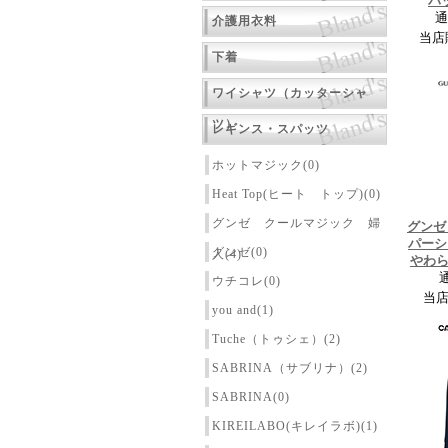
パ
通
介護用衣料
当店
下着
ワイシャツ（カッターシャ
ツ）
レギンス・スパッツ
ホットマジック(0)
Heat Top(ヒート トップ)(0)
グンゼ クールマジック 婦
グンゼ
パーシ
グンゼ(0)
人(4)
やわ
ウチコレ(0)
当
you and(1)
Tuche（トゥシェ）(2)
SABRINA（サブリナ）(2)
SABRINA(0)
KIREILABO(キレイラボ)(1)