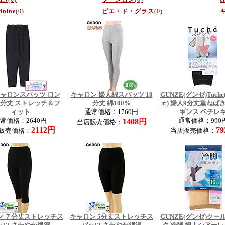
dnine
(0)
ピエ・ド・グラス
(0)
ャロンスパッツ ロン
キャロン 婦人綿スパッツ 10
GUNZE(グンゼ)Tuch
0分丈 ストレッチ＆フ
分丈 綿100%
ェ) 婦人9分丈重ねば
ィット
通常価格：1760円
ギンス ペチレ
常価格：2640円
1408円
通常価格：990
当店販売価格：
2112円
7
販売価格：
当店販売価格：
ン ７分丈ストレッチス
キャロン 5分丈ストレッチス
GUNZE(グンゼ)クー