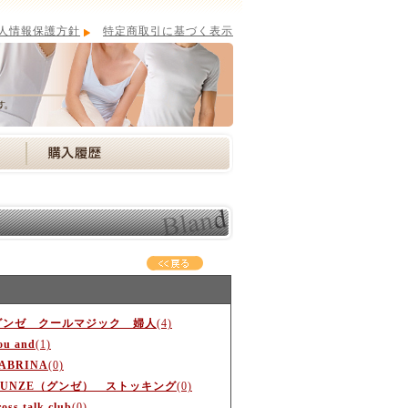
人情報保護方針
特定商取引に基づく表示
グンゼ クールマジック 婦人
(4)
ou and
(1)
ABRINA
(0)
GUNZE（グンゼ） ストッキング
(0)
ross talk club
(0)