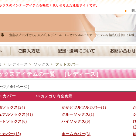
ックスのインナーアイテムを幅広く取りそろえた通販サイトです。
個
Ｅ
>
レディース
>
ソックス
>
フットカバー
ックスアイテムの一覧 ［レディース］
ージ／全1ページ）
トカバー
>>カテゴリ内全表示
指ソックス
(24)
かかとツルツルカバー
(1)
ュアルソックス
(41)
クルーソックス
(1)
ートソックス
(6)
ハイソックス
(6)
(
トカバー
(15)
ホームカバー
(3)