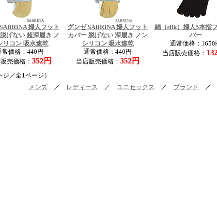
SABRINA 婦人フット
グンゼ SABRINA 婦人フット
絹（silk）婦人5本指
 脱げない 超深履き ノ
カバー 脱げない 深履き ノン
バー
シリコン 吸水速乾
シリコン 吸水速乾
通常価格：1650
通常価格：440円
通常価格：440円
13
当店販売価格：
352円
352円
店販売価格：
当店販売価格：
ージ／全1ページ）
メンズ
／
レディース
／
ユニセックス
／
ブランド