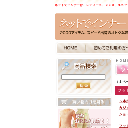
ネットでインナーは、レディース、メンズ、ユニセ
ＨＯＭ
ソ
（１ペ
フッ
５本
カジ
ショ
フッ