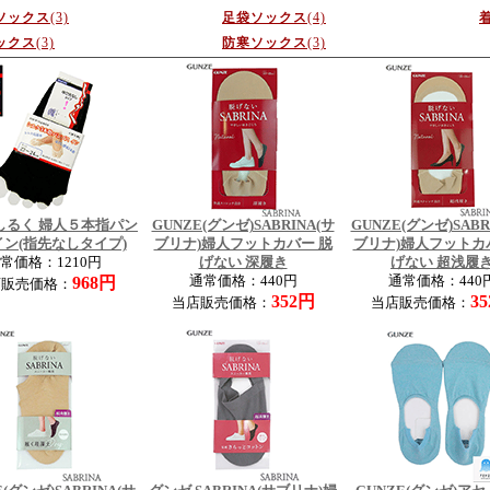
ソックス
(3)
足袋ソックス
(4)
ックス
(3)
防寒ソックス
(3)
しるく 婦人５本指パン
GUNZE(グンゼ)SABRINA(サ
GUNZE(グンゼ)SABR
ン(指先なしタイプ)
ブリナ)婦人フットカバー 脱
ブリナ)婦人フットカ
常価格：1210円
げない 深履き
げない 超浅履
968円
通常価格：440円
通常価格：440
店販売価格：
352円
3
当店販売価格：
当店販売価格：