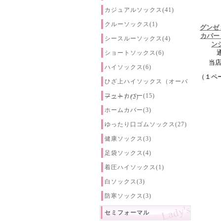
カジュアルソックス(41)
クルーソックス(1)
グンゼ 
カバー
シースルーソックス(4)
ン
ショートソックス(6)
当
ハイソックス(6)
（１ペ
ひざ上ハイソックス（オーバ
フットカバー(15)
ーニー）(2)
ホームカバー(3)
ゆったり口ゴムソックス(27)
健康ソックス(3)
足袋ソックス(4)
着圧ハイソックス(1)
白ソックス(3)
防寒ソックス(3)
セミフォーマル