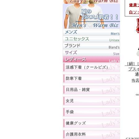
健康
白ソ
［絹］
涼感下着（クールビズ）
プスイ
通
防寒下着
当
日用品・雑貨
女児
手袋
健康グッズ
介護用衣料