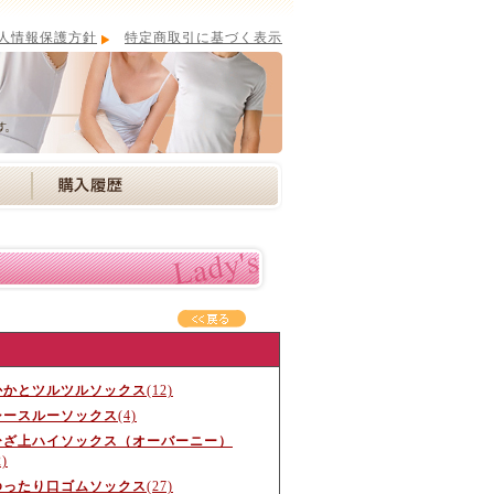
人情報保護方針
特定商取引に基づく表示
かかとツルツルソックス
(12)
シースルーソックス
(4)
ひざ上ハイソックス（オーバーニー）
2)
ゆったり口ゴムソックス
(27)