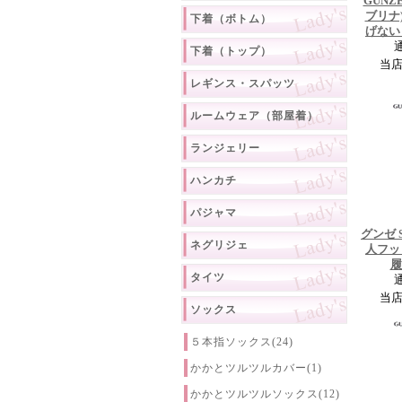
GUNZ
ブリナ
下着（ボトム）
げない
下着（トップ）
当
レギンス・スパッツ
ルームウェア（部屋着）
ランジェリー
ハンカチ
パジャマ
グンゼ 
ネグリジェ
人フッ
履
タイツ
当
ソックス
５本指ソックス(24)
かかとツルツルカバー(1)
かかとツルツルソックス(12)