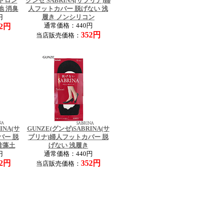
セドロン
グンゼ SABRINA(サブリナ)婦
地 消臭
人フットカバー 脱げない 浅
円
履き ノンシリコン
52円
通常価格：440円
352円
当店販売価格：
INA(サ
GUNZE(グンゼ)SABRINA(サ
バー 脱
ブリナ)婦人フットカバー 脱
珪藻土
げない 浅履き
円
通常価格：440円
52円
352円
当店販売価格：