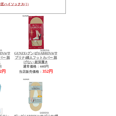
着圧ハイソックス
(1)
INA(サ
GUNZE(グンゼ)SABRINA(サ
バー 脱
ブリナ)婦人フットカバー 脱
き
げない 超深履き
円
通常価格：440円
52円
352円
当店販売価格：