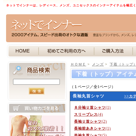
ネットでインナーは、レディース、メンズ、ユニセックスのインナーアイテムを幅広
ＨＯＭＥ
>
メンズ
>
下着（トップ
下着（トップ）アイテ
（１ページ／全1ページ）
長袖丸首シャツ
>>カ
８分袖Ｕ首シャツ
(1)
スリーブレス
(4)
長袖Ｕ首シャツ
(2)
長袖前あきシャツ
(1)
半袖丸首シャツ
(5)