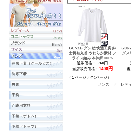
GUNZE(グンゼ)快適工房 紳
GUN
士長袖丸首 やわらか素材 フ
グス
ライス編み 本体綿100%
通常価格：1760円
涼感下着（クールビズ）
1408円
当店販売価格：
当
防寒下着
（１ページ／全1ページ）
男児
メンズ
／
レデ
手袋
介護用衣料
下着（ボトム）
下着（トップ）