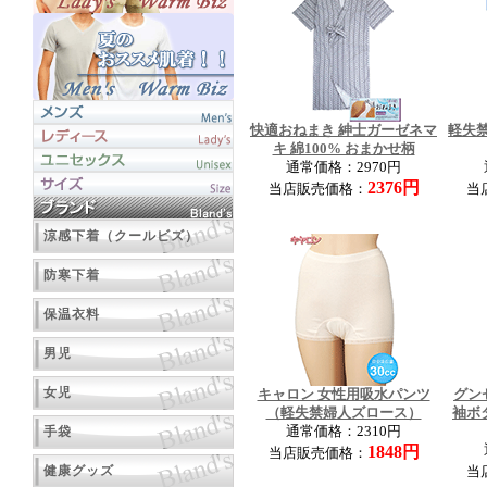
快適おねまき 紳士ガーゼネマ
軽失
キ 綿100% おまかせ柄
通常価格：2970円
2376円
当店販売価格：
当
涼感下着（クールビズ）
防寒下着
保温衣料
男児
女児
キャロン 女性用吸水パンツ
グン
（軽失禁婦人ズロース）
袖ボ
手袋
通常価格：2310円
1848円
当店販売価格：
健康グッズ
当