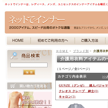
ネットでインナーは、レディース、メンズ、ユニセックスのインナーアイテムを幅広
ＨＯＭＥ
>
ブランド別
>
介護用衣
介護用衣料アイテムの
（１ページ／全1ページ）
カテゴリ内全表示
>>
GUNZE（グンゼ） 婦人パジャマ
クレオス クレープ 紳士
(0)
キャロン
(3)