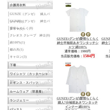
介護用衣料
GUNZE（グンゼ） 婦人パ
GUNZE（グンゼ） 紳士パ
ジャマ(0)
愛情らくらく(8)
ジャマ(0)
クレオス クレープ 紳士(0)
GUNZE(グンゼ)愛情らくらく
GUN
綿100%(1)
紳士半袖前あきワンタッチシ
紳士ブ
ャツ 綿100%
都の月(1)
通常価格：1980円
1584円
当店販売価格：
当
キャロン(3)
下着
ワイシャツ（カッターシャ
ツ）
レギンス・スパッツ
ルームウェア（部屋着）
GUNZE(グンゼ)愛情らくらく
ランジェリー
婦人7分袖前あきワンタッチ
インナー 綿100%
パンスト