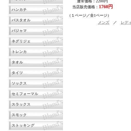
通常価格：2200円
1760円
当店販売価格：
ハンカチ
（１ページ／全1ページ）
バスタオル
メンズ
／
レデ
パジャマ
ネグリジェ
トレンカ
タオル
タイツ
ソックス
セミフォーマル
スラックス
スモック
ストッキング