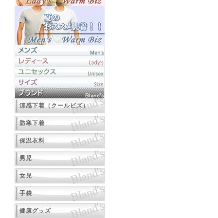
涼感下着（クールビズ）
防寒下着
保温衣料
男児
女児
手袋
健康グッズ