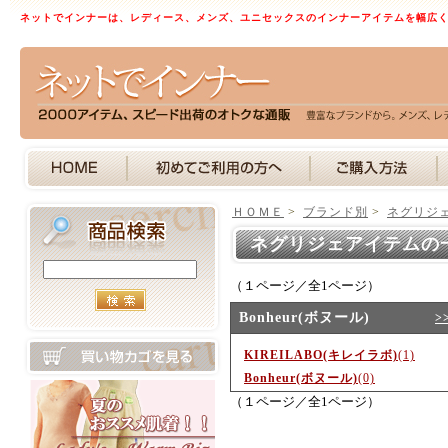
ネットでインナーは、レディース、メンズ、ユニセックスのインナーアイテムを幅広
ＨＯＭＥ
>
ブランド別
>
ネグリジ
ネグリジェアイテムの
（１ページ／全1ページ）
Bonheur(ボヌール)
>
KIREILABO(キレイラボ)
(1)
Bonheur(ボヌール)
(0)
（１ページ／全1ページ）