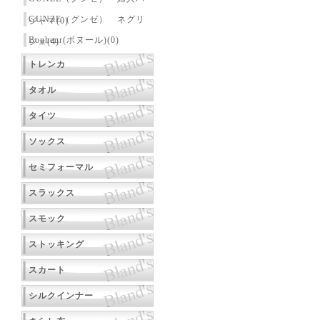
GUNZE（グンゼ） ネグリ
ジャマ(0)
Bonheur(ボヌール)(0)
ジェ(4)
トレンカ
タオル
タイツ
ソックス
セミフォーマル
スラックス
スモック
ストッキング
スカート
シルクインナー