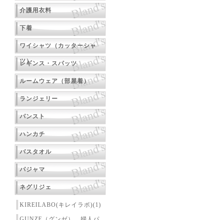
介護用衣料
下着
ワイシャツ（カッターシャ
ツ）
レギンス・スパッツ
ルームウェア（部屋着）
ランジェリー
パンスト
ハンカチ
バスタオル
パジャマ
ネグリジェ
KIREILABO(キレイラボ)(1)
GUNZE（グンゼ） 婦人パ