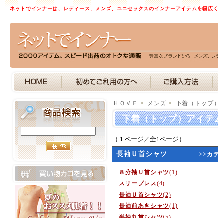
ネットでインナーは、レディース、メンズ、ユニセックスのインナーアイテムを幅広
ＨＯＭＥ
>
メンズ
>
下着（トップ
下着（トップ）アイテ
（１ページ／全1ページ）
長袖Ｕ首シャツ
>>カ
８分袖Ｕ首シャツ
(1)
スリーブレス
(4)
長袖Ｕ首シャツ
(2)
長袖前あきシャツ
(1)
半袖丸首シャツ
(5)