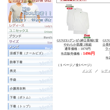
GUNZE(グンゼ) 紳士長袖U首
GUN
やわらか肌着 2枚組
士長
通常価格：1870円
ラ
1496円
涼感下着（クールビズ）
当店販売価格：
当
防寒下着
（１ページ／全1ページ）
男児
メンズ
／
レデ
手袋
介護用衣料
下着（ボトム）
下着（トップ）