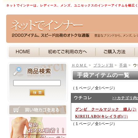
ネットでインナーは、レディース、メンズ、ユニセックスのインナーアイテムを幅広
ＨＯＭＥ
>
ブランド別
>
手袋
>
ウ
手袋アイテムの一覧 
（１ページ／全1ページ）
ウチコレ
>>カテゴリ内
グンゼ クールマジック 婦人
(2)
KIREILABO(キレイラボ)
(1)
（１ページ／全1ページ）