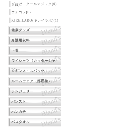
グンゼ クールマジック(0)
人(2)
ウチコレ(0)
KIREILABO(キレイラボ)(1)
健康グッズ
介護用衣料
下着
ワイシャツ（カッターシャ
ツ）
レギンス・スパッツ
ルームウェア（部屋着）
ランジェリー
パンスト
ハンカチ
バスタオル