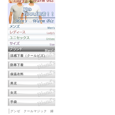
涼感下着（クールビズ）
防寒下着
保温衣料
男児
女児
手袋
グンゼ クールマジック 婦