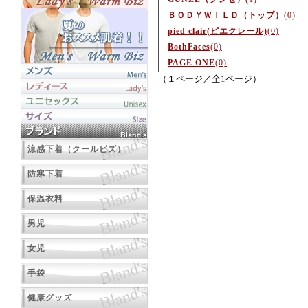
ＢＯＤＹＷＩＬＤ（トップ）
(0)
pied clair(ピエクレール)
(0)
BothFaces
(0)
PAGE ONE
(0)
（１ページ／全1ページ）
涼感下着（クールビズ）
防寒下着
保温衣料
男児
女児
手袋
健康グッズ