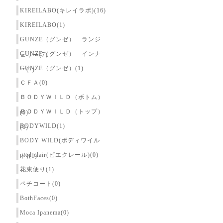
KIREILABO(キレイラボ)(16)
KIREILABO(1)
GUNZE（グンゼ） ランジ
GUNZE（グンゼ） インナ
ェリー(7)
GUNZE（グンゼ）(1)
ー(7)
ＣＦＡ(0)
ＢＯＤＹＷＩＬＤ（ボトム）
ＢＯＤＹＷＩＬＤ（トップ）
(0)
BODYWILD(1)
(0)
BODY WILD(ボディワイル
pied clair(ピエクレール)(0)
ド)(1)
花束便り(1)
ペチコート(0)
BothFaces(0)
Moca Ipanema(0)