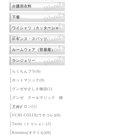
介護用衣料
下着
ワイシャツ（カッターシャ
ツ）
レギンス・スパッツ
ルームウェア（部屋着）
ランジェリー
らくちんブラ(0)
ホットマジック(0)
グンゼやさしさ物語(1)
グンゼ クールマジック 婦
アセドロン(1)
人(0)
UCHI-COLLE(ウチコレ)(0)
Tuche（トゥシェ）(2)
Kitemiru(キテミル)(0)