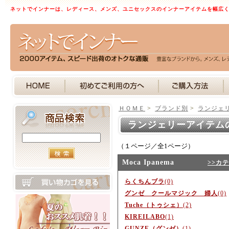
ネットでインナーは、レディース、メンズ、ユニセックスのインナーアイテムを幅広
ＨＯＭＥ
>
ブランド別
>
ランジェ
ランジェリーアイテム
（１ページ／全1ページ）
Moca Ipanema
>>カ
らくちんブラ
(0)
グンゼ クールマジック 婦人
(0)
Tuche（トゥシェ）
(2)
KIREILABO
(1)
GUNZE（グンゼ）
(1)