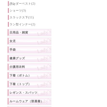
アンダーベスト(2)
(16)
ショーツ(3)
スラックス下(11)
ラン型インナー(2)
日用品・雑貨
女児
手袋
健康グッズ
介護用衣料
下着（ボトム）
下着（トップ）
レギンス・スパッツ
ルームウェア（部屋着）