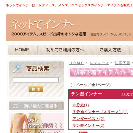
ネットでインナーは、レディース、メンズ、ユニセックスのインナーアイテムを幅広
ＨＯＭＥ
>
レディース
>
防寒下着
防寒下着アイテムの一
（１ページ／全1ページ）
ラン型インナー
>>カ
３分丈
(1)
７分袖インナー（スリーマ）
(1)
アンダーベスト
(2)
ラン型インナー
(2)