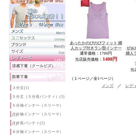
あったかのびのびフィット 婦
人カップ付きラン型インナー
ゼ)K
通常価格：1760円
婦人
1408円
当店販売価格：
涼感下着（クールビズ）
当
防寒下着
（１ページ／全1ページ）
メンズ
／
レデ
３分丈(1)
５分丈（５分長パンティ）(3)
５分袖インナー（スリーマ）
７分袖インナー（スリーマ）
(2)
７分長パンティ(2)
(1)
８分袖インナー（スリーマ）