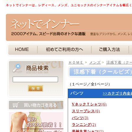
ネットでインナーは、レディース、メンズ、ユニセックスのインナーアイテムを幅広
ＨＯＭＥ
>
メンズ
>
涼感下着（ク
涼感下着（クールビズ
（１ページ／全1ページ）
パンツ
>>カテゴリ内全
VネックＴシャツ
(6)
スリーブレス
(6)
パンツ
(3)
ランニング
(2)
半袖丸首シャツ
(1)