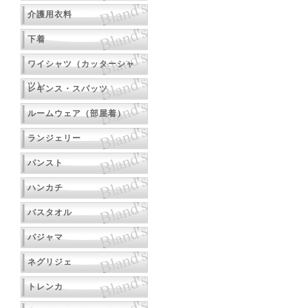
介護用衣料
下着
ワイシャツ（カッターシャ
ツ）
レギンス・スパッツ
ルームウェア（部屋着）
ランジェリー
パンスト
ハンカチ
バスタオル
パジャマ
ネグリジェ
トレンカ