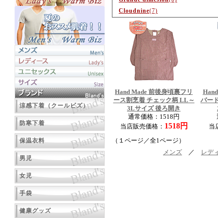
Cloudnine
(7)
Hand Made 前後身頃裏フリ
Han
ース割烹着 チェック柄 LL～
バー
涼感下着（クールビズ）
3Lサイズ 後ろ開き
通常価格：1518円
防寒下着
1518円
当店販売価格：
当
保温衣料
（１ページ／全1ページ）
メンズ
／
レデ
男児
女児
手袋
健康グッズ