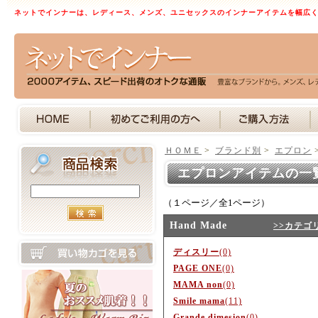
ネットでインナーは、レディース、メンズ、ユニセックスのインナーアイテムを幅広
ＨＯＭＥ
>
ブランド別
>
エプロン
エプロンアイテムの一
（１ページ／全1ページ）
Hand Made
>>カテゴ
ディスリー
(0)
PAGE ONE
(0)
MAMA non
(0)
Smile mama
(11)
Grande dimesion
(0)