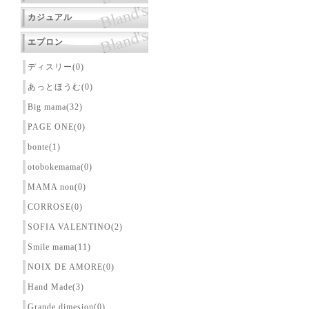
カジュアル
エプロン
ディスリー(0)
あっとほうむ(0)
Big mama(32)
PAGE ONE(0)
bonte(1)
otobokemama(0)
MAMA non(0)
CORROSE(0)
SOFIA VALENTINO(2)
Smile mama(11)
NOIX DE AMORE(0)
Hand Made(3)
Grande dimesion(0)