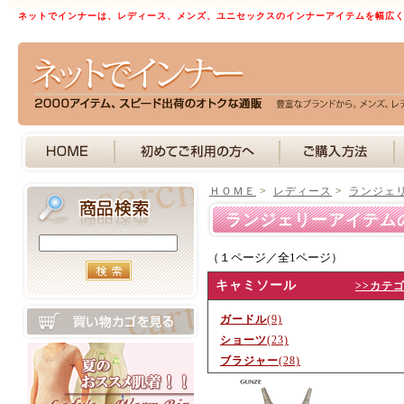
ネットでインナーは、レディース、メンズ、ユニセックスのインナーアイテムを幅広
ＨＯＭＥ
>
レディース
>
ランジェ
ランジェリーアイテム
（１ページ／全1ページ）
キャミソール
>>カテ
ガードル
(9)
ショーツ
(23)
ブラジャー
(28)