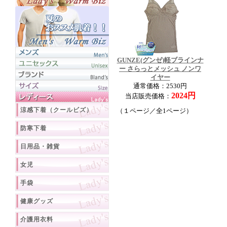
GUNZE(グンゼ)軽ブラインナ
ー さらっとメッシュ ノンワ
イヤー
通常価格：2530円
2024円
当店販売価格：
涼感下着（クールビズ）
（１ページ／全1ページ）
防寒下着
日用品・雑貨
女児
手袋
健康グッズ
介護用衣料