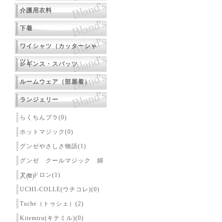
介護用衣料
下着
ワイシャツ（カッターシャ
ツ）
レギンス・スパッツ
ルームウェア（部屋着）
ランジェリー
らくちんブラ(0)
ホットマジック(0)
グンゼやさしさ物語(1)
グンゼ クールマジック 婦
アセドロン(1)
人(0)
UCHI-COLLE(ウチコレ)(0)
Tuche（トゥシェ）(2)
Kitemiru(キテミル)(0)