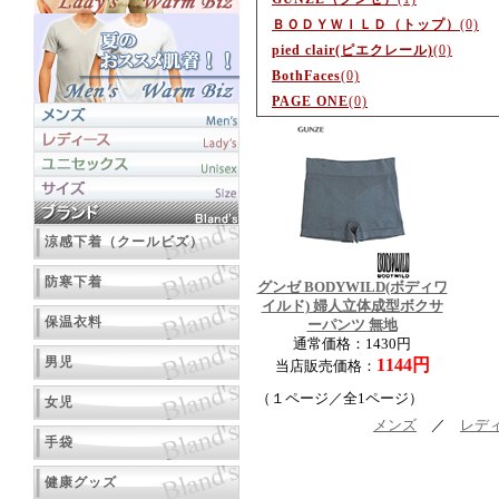
ＢＯＤＹＷＩＬＤ（トップ）
(0)
pied clair(ピエクレール)
(0)
BothFaces
(0)
PAGE ONE
(0)
涼感下着（クールビズ）
防寒下着
グンゼ BODYWILD(ボディワ
イルド) 婦人立体成型ボクサ
保温衣料
ーパンツ 無地
通常価格：1430円
男児
1144円
当店販売価格：
（１ページ／全1ページ）
女児
メンズ
／
レデ
手袋
健康グッズ