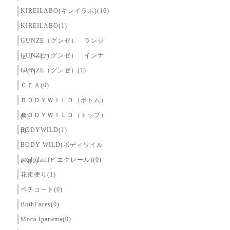
KIREILABO(キレイラボ)(16)
KIREILABO(1)
GUNZE（グンゼ） ランジ
GUNZE（グンゼ） インナ
ェリー(7)
GUNZE（グンゼ）(1)
ー(7)
ＣＦＡ(0)
ＢＯＤＹＷＩＬＤ（ボトム）
ＢＯＤＹＷＩＬＤ（トップ）
(0)
BODYWILD(1)
(0)
BODY WILD(ボディワイル
pied clair(ピエクレール)(0)
ド)(1)
花束便り(1)
ペチコート(0)
BothFaces(0)
Moca Ipanema(0)