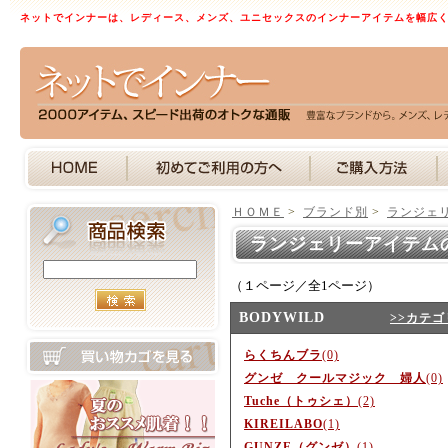
ネットでインナーは、レディース、メンズ、ユニセックスのインナーアイテムを幅広
ＨＯＭＥ
>
ブランド別
>
ランジェ
ランジェリーアイテム
（１ページ／全1ページ）
BODYWILD
>>カテ
らくちんブラ
(0)
グンゼ クールマジック 婦人
(0)
Tuche（トゥシェ）
(2)
KIREILABO
(1)
GUNZE（グンゼ）
(1)