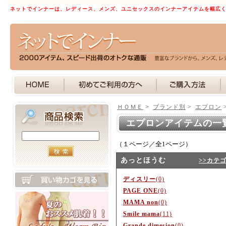
ネットでインナーは、レディース、メンズ、ユニセックスのインナーアイテムを幅広
ＨＯＭＥ
>
ブランド別
>
エプロン
エプロンアイテムの一
（１ページ／全1ページ）
あっとほうむ
>>カテ
ディスリー
(0)
PAGE ONE
(0)
MAMA non
(0)
Smile mama
(11)
Grande dimesion
(0)