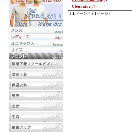
Cloudnine
(7)
（１ページ／全1ページ）
涼感下着（クールビズ）
防寒下着
保温衣料
男児
女児
手袋
健康グッズ