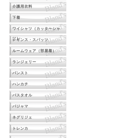
介護用衣料
下着
ワイシャツ（カッターシャ
ツ）
レギンス・スパッツ
ルームウェア（部屋着）
ランジェリー
パンスト
ハンカチ
バスタオル
パジャマ
ネグリジェ
トレンカ