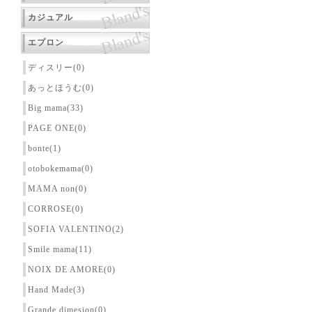
カジュアル
エプロン
ディスリー(0)
あっとほうむ(0)
Big mama(33)
PAGE ONE(0)
bonte(1)
otobokemama(0)
MAMA non(0)
CORROSE(0)
SOFIA VALENTINO(2)
Smile mama(11)
NOIX DE AMORE(0)
Hand Made(3)
Grande dimesion(0)