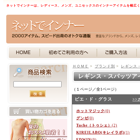
ネットでインナーは、レディース、メンズ、ユニセックスのインナーアイテムを幅広
ＨＯＭＥ
>
ブランド別
>
レギンス
レギンス・スパッツア
（１ページ／全1ページ）
ピエ・ド・グラス
>>
ホットマジック
(0)
グンゼ
(0)
Tuche（トゥシェ）
(2)
KIREILABO(キレイラボ)
(1)
EDWIN
(0)