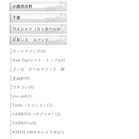
介護用衣料
下着
ワイシャツ（カッターシャ
ツ）
レギンス・スパッツ
ホットマジック(0)
Heat Top(ヒート トップ)(0)
グンゼ クールマジック 婦
グンゼ(0)
人(4)
ウチコレ(0)
you and(1)
Tuche（トゥシェ）(2)
SABRINA（サブリナ）(2)
SABRINA(0)
KIREILABO(キレイラボ)(1)