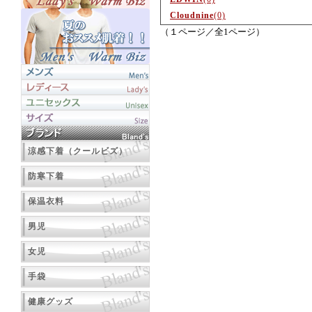
Cloudnine
(0)
（１ページ／全1ページ）
涼感下着（クールビズ）
防寒下着
保温衣料
男児
女児
手袋
健康グッズ