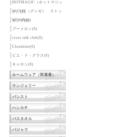
HOTMAGIC（ホットマジッ
GUNZE（グンゼ） ストッ
ク）(0)
EDWIN(0)
キング(0)
ブーメロン(0)
cross talk club(0)
Cloudnine(0)
ピエ・ド・グラス(0)
キャロン(8)
ルームウェア（部屋着）
ランジェリー
パンスト
ハンカチ
バスタオル
パジャマ