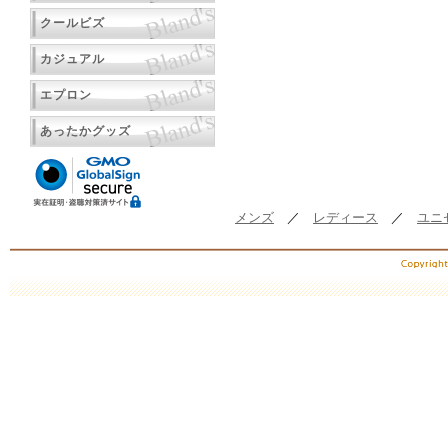
クールビズ
カジュアル
エプロン
あったかグッズ
メンズ
／
レディース
／
ユニ