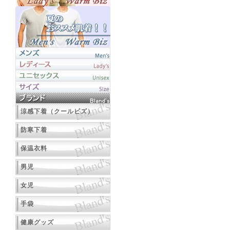
涼感下着（クールビズ）
防寒下着
保温衣料
男児
女児
手袋
健康グッズ