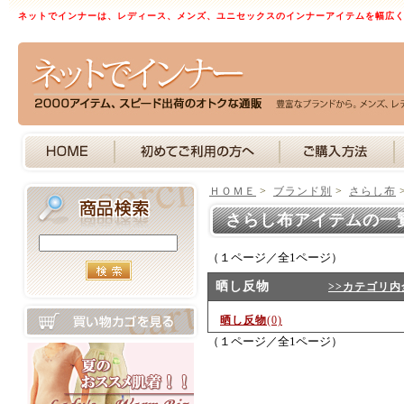
ネットでインナーは、レディース、メンズ、ユニセックスのインナーアイテムを幅広
ＨＯＭＥ
>
ブランド別
>
さらし布
さらし布アイテムの一
（１ページ／全1ページ）
晒し反物
>>カテゴリ内
晒し反物
(0)
（１ページ／全1ページ）