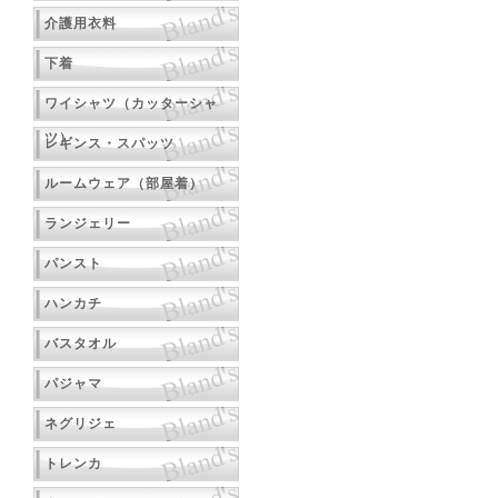
介護用衣料
下着
ワイシャツ（カッターシャ
ツ）
レギンス・スパッツ
ルームウェア（部屋着）
ランジェリー
パンスト
ハンカチ
バスタオル
パジャマ
ネグリジェ
トレンカ