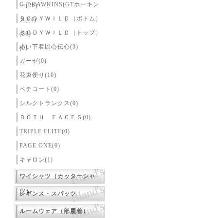
G.T.HAWKINS(GTホーキン
ー(26)
ＢＯＤＹＷＩＬＤ（ボトム）
ス)(4)
ＢＯＤＹＷＩＬＤ（トップ）
(38)
赤い下着以心伝心(3)
(0)
ガーゼ(0)
花束便り(10)
ペチコート(0)
シルクトランクス(0)
ＢＯＴＨ ＦＡＣＥＳ(0)
TRIPLE ELITE(0)
PAGE ONE(0)
キャロン(1)
ワイシャツ（カッターシャ
ツ）
レギンス・スパッツ
ルームウェア（部屋着）