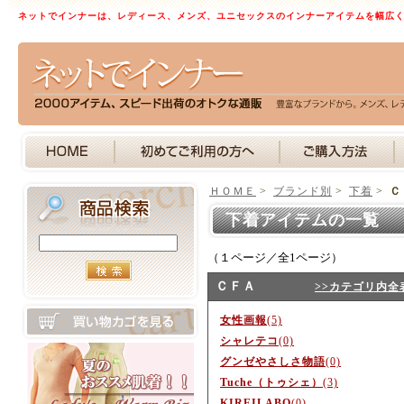
ネットでインナーは、レディース、メンズ、ユニセックスのインナーアイテムを幅広
ＨＯＭＥ
>
ブランド別
>
下着
>
Ｃ
下着アイテムの一覧 
（１ページ／全1ページ）
ＣＦＡ
>>カテゴリ内全
女性画報
(5)
シャレテコ
(0)
グンゼやさしさ物語
(0)
Tuche（トゥシェ）
(3)
KIREILABO
(0)