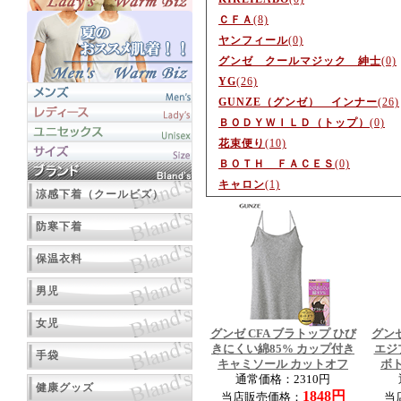
ＣＦＡ
(8)
ヤンフィール
(0)
グンゼ クールマジック 紳士
(0)
YG
(26)
GUNZE（グンゼ） インナー
(26)
ＢＯＤＹＷＩＬＤ（トップ）
(0)
花束便り
(10)
ＢＯＴＨ ＦＡＣＥＳ
(0)
キャロン
(1)
涼感下着（クールビズ）
防寒下着
保温衣料
男児
女児
グンゼ CFA ブラトップ ひび
グンゼ
きにくい綿85% カップ付き
エジ
手袋
キャミソール カットオフ
ボ
通常価格：2310円
健康グッズ
1848円
当店販売価格：
当