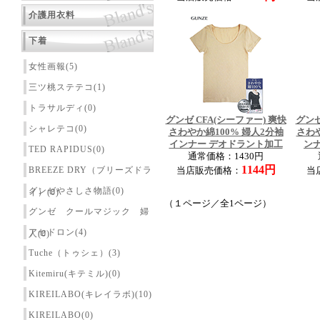
介護用衣料
下着
女性画報(5)
三ツ桃ステテコ(1)
トラサルディ(0)
グンゼ CFA(シーファー) 爽快
グンゼ
シャレテコ(0)
さわやか綿100% 婦人2分袖
さわや
インナー デオドラント加工
ン
TED RAPIDUS(0)
通常価格：1430円
1144円
BREEZE DRY（ブリーズドラ
当店販売価格：
当
グンゼやさしさ物語(0)
イ）(0)
（１ページ／全1ページ）
グンゼ クールマジック 婦
アセドロン(4)
人(0)
Tuche（トゥシェ）(3)
Kitemiru(キテミル)(0)
KIREILABO(キレイラボ)(10)
KIREILABO(0)