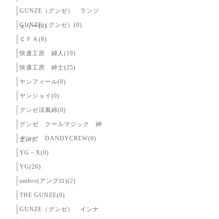
GUNZE（グンゼ） ランジ
GUNZE（グンゼ）(0)
ェリー(0)
ＣＦＡ(8)
快適工房 婦人(19)
快適工房 紳士(25)
ヤンフィール(0)
ヤンジョイ(0)
グンゼ涼風綿(0)
グンゼ クールマジック 紳
グンゼ DANDYCREW(0)
士(0)
YG－X(0)
YG(26)
umbro(アンブロ)(2)
THE GUNZE(0)
GUNZE（グンゼ） インナ