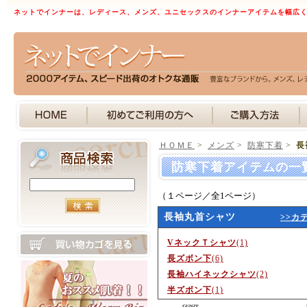
ネットでインナーは、レディース、メンズ、ユニセックスのインナーアイテムを幅広
ＨＯＭＥ
>
メンズ
>
防寒下着
>
長
防寒下着アイテムの一
（１ページ／全1ページ）
長袖丸首シャツ
>>カ
VネックＴシャツ
(1)
長ズボン下
(6)
長袖ハイネックシャツ
(2)
半ズボン下
(1)