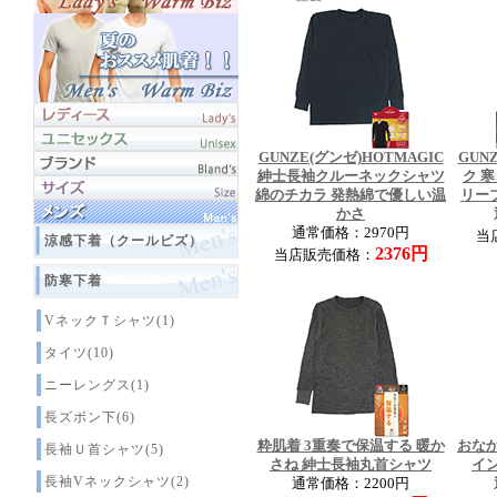
GUNZE(グンゼ)HOTMAGIC
GUN
紳士長袖クルーネックシャツ
ク 
綿のチカラ 発熱綿で優しい温
リー
かさ
通常価格：2970円
当
涼感下着（クールビズ）
2376円
当店販売価格：
防寒下着
VネックＴシャツ(1)
タイツ(10)
ニーレングス(1)
長ズボン下(6)
粋肌着 3重奏で保温する 暖か
おな
長袖Ｕ首シャツ(5)
さね 紳士長袖丸首シャツ
イ
長袖Vネックシャツ(2)
通常価格：2200円