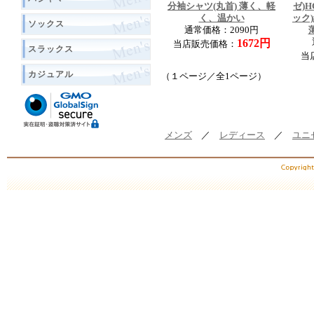
分袖シャツ(丸首) 薄く、軽
ゼ)H
く、温かい
ック
ソックス
通常価格：2090円
1672円
当店販売価格：
スラックス
当
カジュアル
（１ページ／全1ページ）
メンズ
／
レディース
／
ユニ