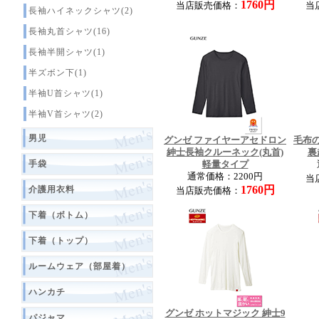
1760円
当店販売価格：
当
長袖ハイネックシャツ(2)
長袖丸首シャツ(16)
長袖半開シャツ(1)
半ズボン下(1)
半袖U首シャツ(1)
半袖V首シャツ(2)
男児
グンゼ ファイヤーアセドロン
毛布
紳士長袖クルーネック(丸首)
裏
手袋
軽量タイプ
通常価格：2200円
当
1760円
介護用衣料
当店販売価格：
下着（ボトム）
下着（トップ）
ルームウェア（部屋着）
ハンカチ
グンゼ ホットマジック 紳士9
パジャマ