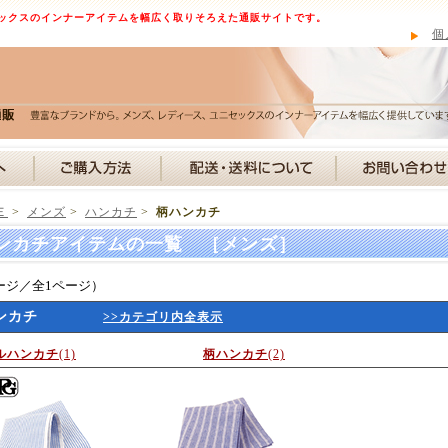
ックスのインナーアイテムを幅広く取りそろえた通販サイトです。
個
Ｅ
>
メンズ
>
ハンカチ
>
柄ハンカチ
ンカチアイテムの一覧 ［メンズ］
ージ／全1ページ）
ンカチ
>>カテゴリ内全表示
ルハンカチ
(1)
柄ハンカチ
(2)