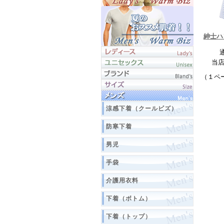
紳士ハ
当
（１ペ
涼感下着（クールビズ）
防寒下着
男児
手袋
介護用衣料
下着（ボトム）
下着（トップ）