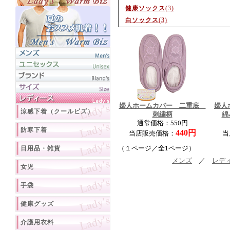
健康ソックス
(3)
白ソックス
(3)
婦人ホームカバー 二重底
婦人
涼感下着（クールビズ）
刺繍柄
綿
通常価格：550円
防寒下着
440円
当店販売価格：
当
日用品・雑貨
（１ページ／全1ページ）
メンズ
／
レデ
女児
手袋
健康グッズ
介護用衣料