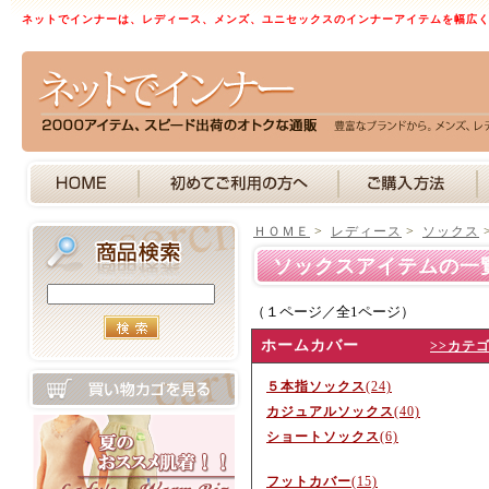
ネットでインナーは、レディース、メンズ、ユニセックスのインナーアイテムを幅広
ＨＯＭＥ
>
レディース
>
ソックス
ソックスアイテムの一
（１ページ／全1ページ）
ホームカバー
>>カテ
５本指ソックス
(24)
カジュアルソックス
(40)
ショートソックス
(6)
フットカバー
(15)