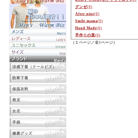
グンゼ
(0)
After nine
(0)
Smile mama
(0)
Hand Made
(0)
手作りの里
(0)
（１ページ／全1ページ）
涼感下着（クールビズ）
防寒下着
保温衣料
男児
女児
手袋
健康グッズ