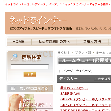
ネットでインナーは、レディース、メンズ、ユニセックスのインナーアイテムを幅広
ＨＯＭＥ
>
ブランド別
>
ルームウ
ルームウェア（部屋着
（１ページ／全1ページ）
ディスリー
>>カテゴ
着まわし７days
(0)
SABRINA
(0)
GUNZE（グンゼ） 婦人パジャマ
GUNZE（グンゼ） ネグリジェ
(0
BODY WILD(ボディワイルド)
(0)