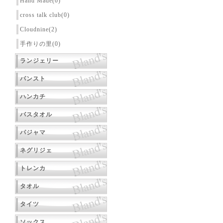
Hand Made(0)
cross talk club(0)
Cloudnine(2)
手作りの里(0)
ランジェリー
パンスト
ハンカチ
バスタオル
パジャマ
ネグリジェ
トレンカ
タオル
タイツ
ソックス