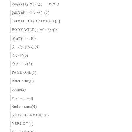
GUNZE（グンゼ） ネグリ
ウェア(8)
GUNZE（グンゼ）(2)
ジェ(0)
COMME CI COMME CA(6)
BODY WILD(ボディワイル
ディスリー(0)
ド)(0)
あっとほうむ(0)
グンゼ(0)
ウチコレ(3)
PAGE ONE(1)
After nine(0)
bonte(2)
Big mama(0)
Smile mama(0)
NOIX DE AMORE(0)
NERUGY(1)