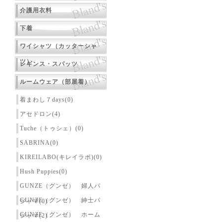
介護用衣料
下着
ワイシャツ（カッターシャ
ツ）
レギンス・スパッツ
ルームウェア（部屋着）
着まわし７days(0)
アセドロン(4)
Tuche（トゥシェ）(0)
SABRINA(0)
KIREILABO(キレイラボ)(0)
Hush Puppies(0)
GUNZE（グンゼ） 婦人パ
GUNZE（グンゼ） 紳士パ
ジャマ(0)
GUNZE（グンゼ） ホーム
ジャマ(2)