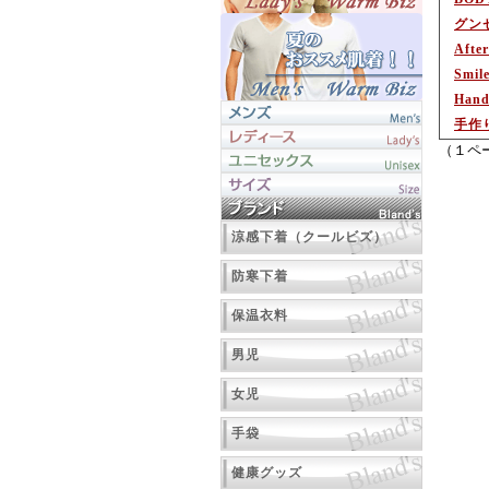
グン
After
Smil
Hand
手作
（１ペ
涼感下着（クールビズ）
防寒下着
保温衣料
男児
女児
手袋
健康グッズ