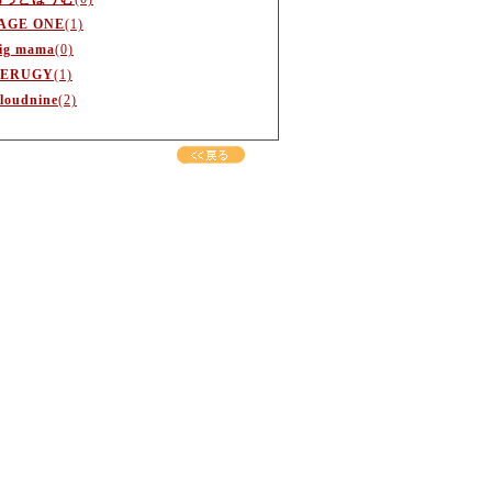
AGE ONE
(1)
ig mama
(0)
ERUGY
(1)
loudnine
(2)