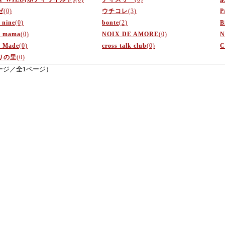
ゼ
(0)
ウチコレ
(3)
P
 nine
(0)
bonte
(2)
B
e mama
(0)
NOIX DE AMORE
(0)
N
 Made
(0)
cross talk club
(0)
C
りの里
(0)
ージ／全1ページ）