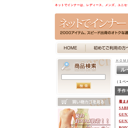
ネットでインナーは、レディース、メンズ、ユニセ
ＨＯＭ
ル
（１ペ
手作
着まわ
SAB
GU
GU
BOD