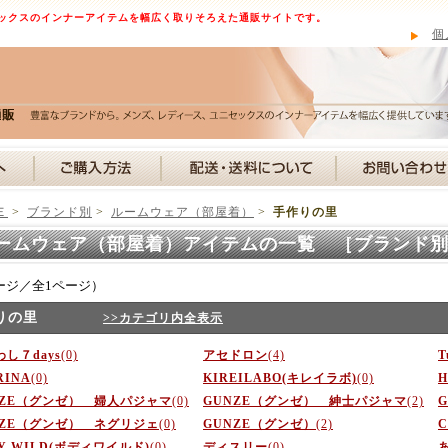
ックスのインナーアイテムを幅広く取りそろえた通販サイトです。
個
Ｅ
>
ブランド別
>
ルームウェア（部屋着）
>
手作りの里
ームウェア（部屋着）アイテムの一覧 ［ブランド
ージ／全1ページ）
りの里
>>カテゴリ内全表示
し７days
(0)
アセドロン
(4)
RINA
(0)
KIREILABO(キレイラボ)
(0)
H
NZE（グンゼ） 婦人パジャマ
(0)
GUNZE（グンゼ） 紳士パジャマ
(2)
NZE（グンゼ） ネグリジェ
(0)
GUNZE（グンゼ）
(2)
C
Y WILD(ボディワイルド)
(0)
ディスリー
(0)