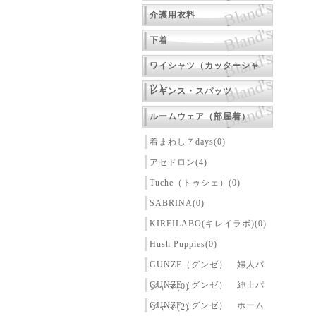
介護用衣料
下着
ワイシャツ（カッターシャ
ツ）
レギンス・スパッツ
ルームウェア（部屋着）
着まわし７days(0)
アセドロン(4)
Tuche（トゥシェ）(0)
SABRINA(0)
KIREILABO(キレイラボ)(0)
Hush Puppies(0)
GUNZE（グンゼ） 婦人パ
GUNZE（グンゼ） 紳士パ
ジャマ(0)
GUNZE（グンゼ） ホーム
ジャマ(2)