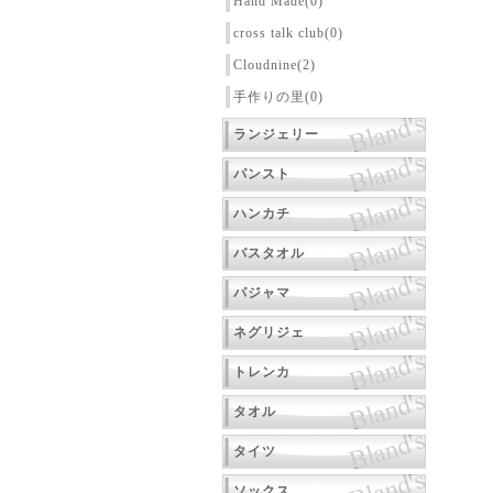
Hand Made(0)
cross talk club(0)
Cloudnine(2)
手作りの里(0)
ランジェリー
パンスト
ハンカチ
バスタオル
パジャマ
ネグリジェ
トレンカ
タオル
タイツ
ソックス