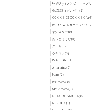
GUNZE（グンゼ） ネグリ
ウェア(8)
GUNZE（グンゼ）(2)
ジェ(0)
COMME CI COMME CA(6)
BODY WILD(ボディワイル
ディスリー(0)
ド)(0)
あっとほうむ(0)
グンゼ(0)
ウチコレ(3)
PAGE ONE(1)
After nine(0)
bonte(2)
Big mama(0)
Smile mama(0)
NOIX DE AMORE(0)
NERUGY(1)