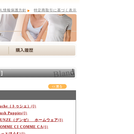
人情報保護方針
特定商取引に基づく表示
別］
Tuche（トゥシェ）
(0)
ush Puppies
(0)
GUNZE（グンゼ） ホームウェア
(8)
OMME CI COMME CA
(6)
あっとほうむ
(0)