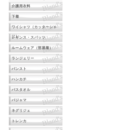
介護用衣料
下着
ワイシャツ（カッターシャ
ツ）
レギンス・スパッツ
ルームウェア（部屋着）
ランジェリー
パンスト
ハンカチ
バスタオル
パジャマ
ネグリジェ
トレンカ