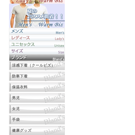
涼感下着（クールビズ）
防寒下着
保温衣料
男児
女児
手袋
健康グッズ