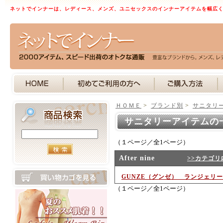
ネットでインナーは、レディース、メンズ、ユニセックスのインナーアイテムを幅広
ＨＯＭＥ
>
ブランド別
>
サニタリ
サニタリーアイテムの
（１ページ／全1ページ）
After nine
>>カテゴリ
GUNZE（グンゼ） ランジェリー
（１ページ／全1ページ）