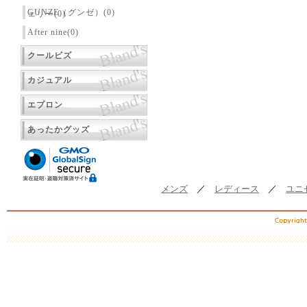
GUNZE（グンゼ）(0)
ェリー(0)
After nine(0)
クールビズ
カジュアル
エプロン
あったかグッズ
メンズ
／
レディース
／
ユニ