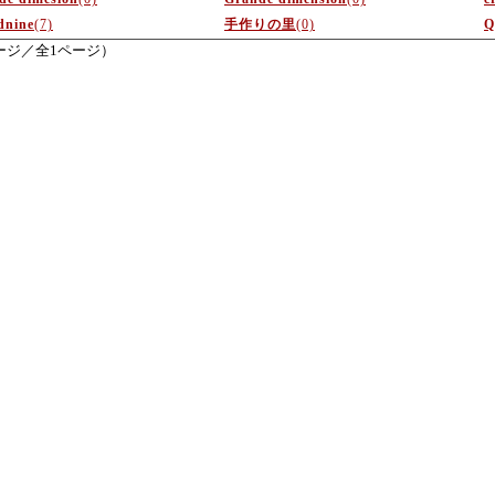
dnine
(7)
手作りの里
(0)
Q
ージ／全1ページ）