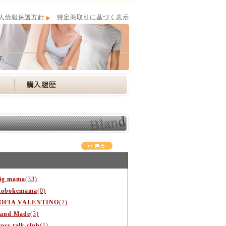
人情報保護方針
特定商取引に基づく表示
ig mama
(33)
tobokemama
(0)
OFIA VALENTINO
(2)
and Made
(3)
ross talk club
(1)