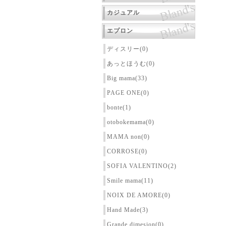
カジュアル
エプロン
ディスリー(0)
あっとほうむ(0)
Big mama(33)
PAGE ONE(0)
bonte(1)
otobokemama(0)
MAMA non(0)
CORROSE(0)
SOFIA VALENTINO(2)
Smile mama(11)
NOIX DE AMORE(0)
Hand Made(3)
Grande dimesion(0)