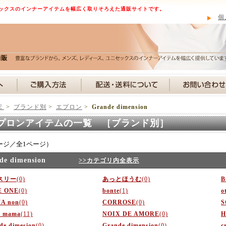
ックスのインナーアイテムを幅広く取りそろえた通販サイトです。
個
Ｅ
>
ブランド別
>
エプロン
>
Grande dimension
プロンアイテムの一覧 ［ブランド別］
ージ／全1ページ）
de dimension
>>カテゴリ内全表示
スリー
(0)
あっとほうむ
(0)
B
E ONE
(0)
bonte
(1)
o
A non
(0)
CORROSE
(0)
S
e mama
(11)
NOIX DE AMORE
(0)
H
de dimesion
(0)
Grande dimension
(0)
c