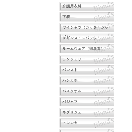
介護用衣料
下着
ワイシャツ（カッターシャ
ツ）
レギンス・スパッツ
ルームウェア（部屋着）
ランジェリー
パンスト
ハンカチ
バスタオル
パジャマ
ネグリジェ
トレンカ