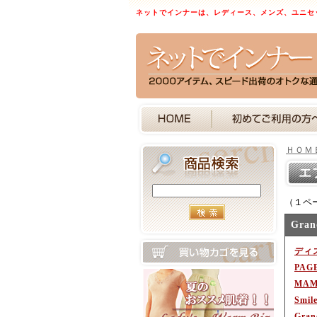
ネットでインナーは、レディース、メンズ、ユニセ
ＨＯＭ
エ
（１ペ
Gran
ディ
PAG
MAM
Smil
Gran