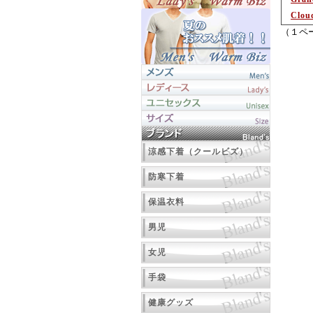
Clou
（１ペ
涼感下着（クールビズ）
防寒下着
保温衣料
男児
女児
手袋
健康グッズ