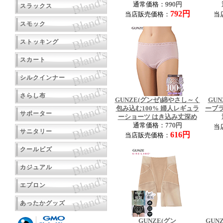
通常価格：990円
スラックス
792円
当店販売価格：
当
スモック
ストッキング
スカート
シルクインナー
さらし布
GUNZE(グンゼ)綿やさし～く
GUN
包み込む100% 婦人レギュラ
ーブ
サポーター
ーショーツ はき込み丈深め
通常価格：770円
当
サニタリー
616円
当店販売価格：
クールビズ
カジュアル
エプロン
あったかグッズ
GUNZE(グン
GUN