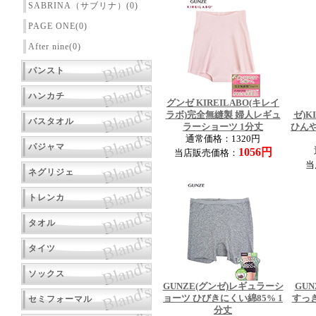
SABRINA（サブリナ）(0)
PAGE ONE(0)
After nine(0)
パンスト
ハンカチ
グンゼ KIREILABO(キレイ
ラボ)完全無縫製 婦人レギュ
ゼ)K
バスタオル
ラーショーツ 1分丈
ひん
通常価格：1320円
パジャマ
1056円
当店販売価格：
当
ネグリジェ
トレンカ
タオル
タイツ
ソックス
GUNZE(グンゼ)レギュラーシ
GUN
ョーツ ひびきにくい綿85% 1
すっ
セミフォーマル
分丈