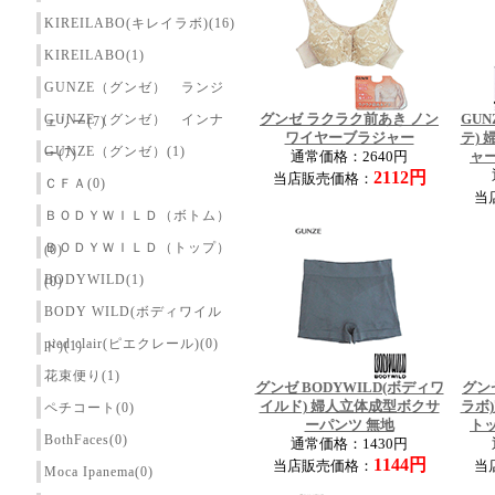
KIREILABO(キレイラボ)(16)
KIREILABO(1)
GUNZE（グンゼ） ランジ
GUNZE（グンゼ） インナ
グンゼ ラクラク前あき ノン
GUN
ェリー(7)
ワイヤーブラジャー
テ)
GUNZE（グンゼ）(1)
ー(7)
通常価格：2640円
ャ
2112円
当店販売価格：
ＣＦＡ(0)
当
ＢＯＤＹＷＩＬＤ（ボトム）
ＢＯＤＹＷＩＬＤ（トップ）
(0)
BODYWILD(1)
(0)
BODY WILD(ボディワイル
pied clair(ピエクレール)(0)
ド)(1)
花束便り(1)
グンゼ BODYWILD(ボディワ
グンゼ
イルド) 婦人立体成型ボクサ
ラボ
ペチコート(0)
ーパンツ 無地
ト
BothFaces(0)
通常価格：1430円
1144円
当店販売価格：
当
Moca Ipanema(0)