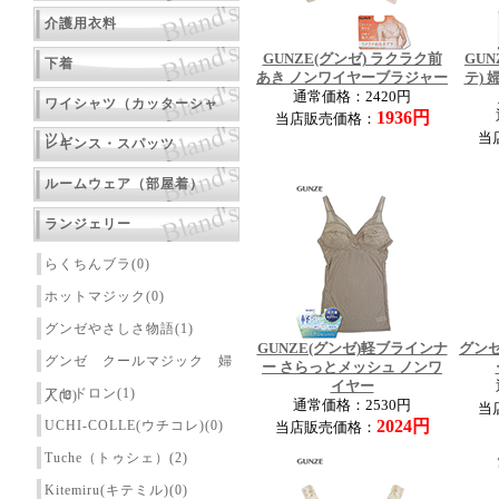
介護用衣料
GUNZE(グンゼ) ラクラク前
GUN
下着
あき ノンワイヤーブラジャー
テ)
通常価格：2420円
ワイシャツ（カッターシャ
1936円
当店販売価格：
ツ）
当
レギンス・スパッツ
ルームウェア（部屋着）
ランジェリー
らくちんブラ(0)
ホットマジック(0)
グンゼやさしさ物語(1)
GUNZE(グンゼ)軽ブラインナ
グン
グンゼ クールマジック 婦
ー さらっとメッシュ ノンワ
イヤー
アセドロン(1)
人(0)
通常価格：2530円
当
2024円
UCHI-COLLE(ウチコレ)(0)
当店販売価格：
Tuche（トゥシェ）(2)
Kitemiru(キテミル)(0)