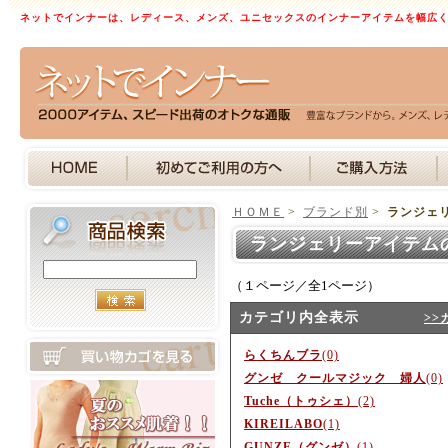
ネットでインナーは、レディース、メンズ、ユニセックスのインナーアイテムを幅広
ＨＯＭＥ
>
ブランド別
>
ランジェ
ランジェリーアイテム
（１ページ／全1ページ）
カテゴリ内全表示
>>
らくちんブラ
(0)
グンゼ クールマジック 婦人
(0)
Tuche（トゥシェ）
(2)
KIREILABO
(1)
GUNZE（グンゼ）
(1)