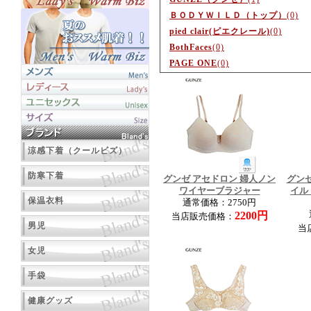
ＢＯＤＹＷＩＬＤ（トップ）
(0)
pied clair(ピエクレール)
(0)
BothFaces
(0)
PAGE ONE
(0)
涼感下着（クールビズ）
防寒下着
グンゼ アセドロン 婦人ノン
グンゼ
ワイヤーブラジャー
イル
保温衣料
通常価格：2750円
2200円
当店販売価格：
男児
当
女児
手袋
健康グッズ