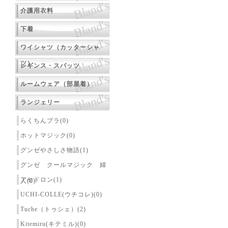
介護用衣料
下着
ワイシャツ（カッターシャ
ツ）
レギンス・スパッツ
ルームウェア（部屋着）
ランジェリー
らくちんブラ(0)
ホットマジック(0)
グンゼやさしさ物語(1)
グンゼ クールマジック 婦
アセドロン(1)
人(0)
UCHI-COLLE(ウチコレ)(0)
Tuche（トゥシェ）(2)
Kitemiru(キテミル)(0)