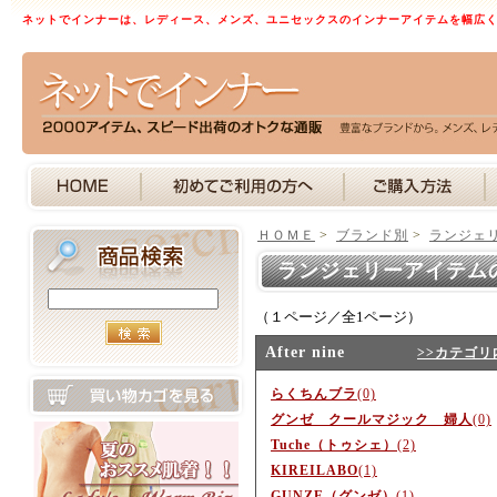
ネットでインナーは、レディース、メンズ、ユニセックスのインナーアイテムを幅広
ＨＯＭＥ
>
ブランド別
>
ランジェ
ランジェリーアイテム
（１ページ／全1ページ）
After nine
>>カテゴリ
らくちんブラ
(0)
グンゼ クールマジック 婦人
(0)
Tuche（トゥシェ）
(2)
KIREILABO
(1)
GUNZE（グンゼ）
(1)