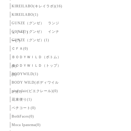
KIREILABO(キレイラボ)(16)
KIREILABO(1)
GUNZE（グンゼ） ランジ
GUNZE（グンゼ） インナ
ェリー(7)
GUNZE（グンゼ）(1)
ー(7)
ＣＦＡ(0)
ＢＯＤＹＷＩＬＤ（ボトム）
ＢＯＤＹＷＩＬＤ（トップ）
(0)
BODYWILD(1)
(0)
BODY WILD(ボディワイル
pied clair(ピエクレール)(0)
ド)(1)
花束便り(1)
ペチコート(0)
BothFaces(0)
Moca Ipanema(0)