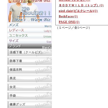
ＢＯＤＹＷＩＬＤ（トップ）
(0)
pied clair(ピエクレール)
(0)
BothFaces
(0)
PAGE ONE
(0)
（１ページ／全1ページ）
涼感下着（クールビズ）
防寒下着
保温衣料
男児
女児
手袋
健康グッズ