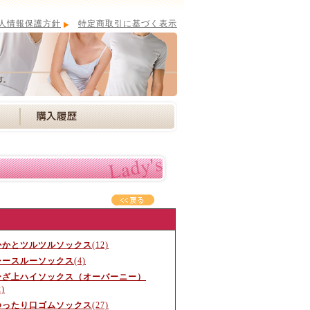
人情報保護方針
特定商取引に基づく表示
かかとツルツルソックス
(12)
シースルーソックス
(4)
ひざ上ハイソックス（オーバーニー）
2)
ゆったり口ゴムソックス
(27)