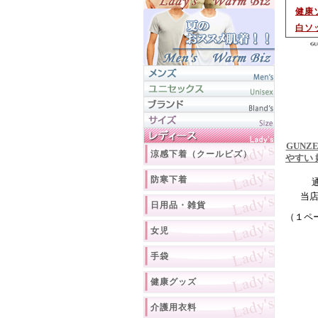
健康
白ソ
GUNZ
涼感下着（クールビズ）
やすい
防寒下着
当
日用品・雑貨
（１ペ
女児
手袋
健康グッズ
介護用衣料