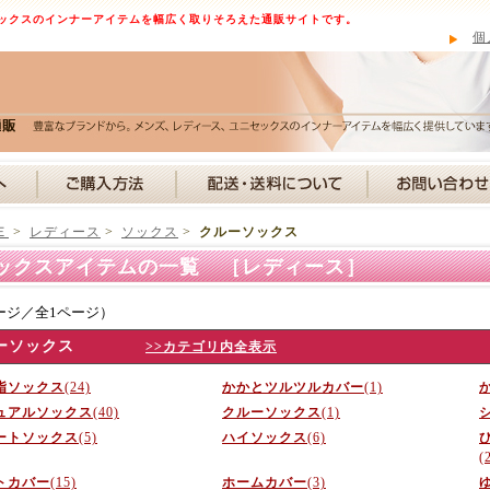
ックスのインナーアイテムを幅広く取りそろえた通販サイトです。
個
Ｅ
>
レディース
>
ソックス
>
クルーソックス
ックスアイテムの一覧 ［レディース］
ージ／全1ページ）
ーソックス
>>カテゴリ内全表示
指ソックス
(24)
かかとツルツルカバー
(1)
ュアルソックス
(40)
クルーソックス
(1)
ートソックス
(5)
ハイソックス
(6)
(
トカバー
(15)
ホームカバー
(3)