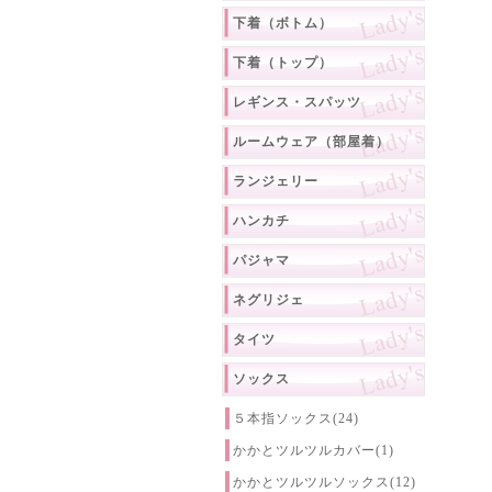
下着（ボトム）
下着（トップ）
レギンス・スパッツ
ルームウェア（部屋着）
ランジェリー
ハンカチ
パジャマ
ネグリジェ
タイツ
ソックス
５本指ソックス(24)
かかとツルツルカバー(1)
かかとツルツルソックス(12)