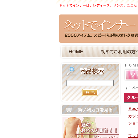
ネットでインナーは、レディース、メンズ、ユニセ
ＨＯＭ
ソ
（１ペ
クル
５本
カジ
ショ
フッ