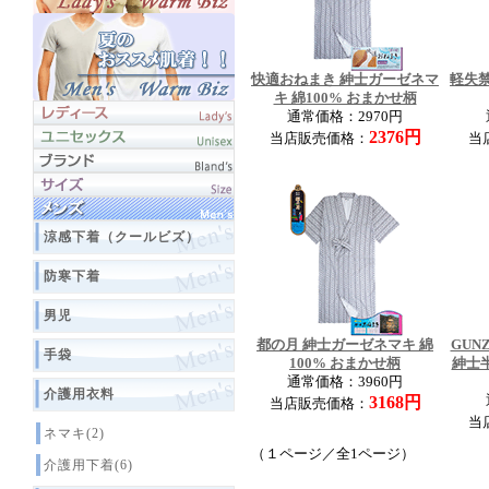
快適おねまき 紳士ガーゼネマ
軽失
キ 綿100% おまかせ柄
通常価格：2970円
2376円
当店販売価格：
当
涼感下着（クールビズ）
防寒下着
男児
都の月 紳士ガーゼネマキ 綿
GUN
手袋
100% おまかせ柄
紳士
通常価格：3960円
介護用衣料
3168円
当店販売価格：
当
ネマキ(2)
（１ページ／全1ページ）
介護用下着(6)