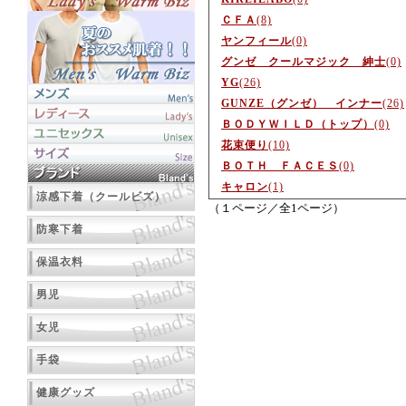
ＣＦＡ
(8)
ヤンフィール
(0)
グンゼ クールマジック 紳士
(0)
YG
(26)
GUNZE（グンゼ） インナー
(26)
ＢＯＤＹＷＩＬＤ（トップ）
(0)
花束便り
(10)
ＢＯＴＨ ＦＡＣＥＳ
(0)
キャロン
(1)
涼感下着（クールビズ）
（１ページ／全1ページ）
防寒下着
保温衣料
男児
女児
手袋
健康グッズ