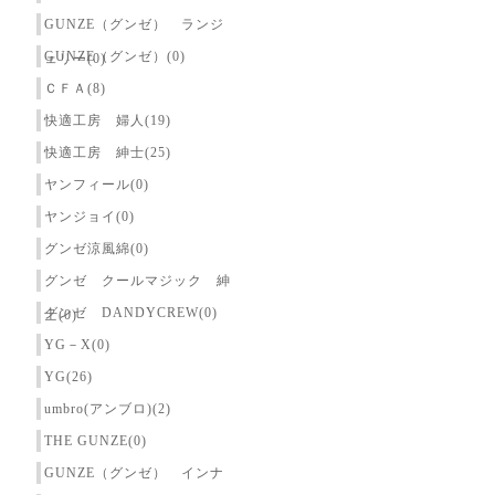
GUNZE（グンゼ） ランジ
GUNZE（グンゼ）(0)
ェリー(0)
ＣＦＡ(8)
快適工房 婦人(19)
快適工房 紳士(25)
ヤンフィール(0)
ヤンジョイ(0)
グンゼ涼風綿(0)
グンゼ クールマジック 紳
グンゼ DANDYCREW(0)
士(0)
YG－X(0)
YG(26)
umbro(アンブロ)(2)
THE GUNZE(0)
GUNZE（グンゼ） インナ