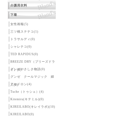
介護用衣料
下着
女性画報(5)
三ツ桃ステテコ(1)
トラサルディ(0)
シャレテコ(0)
TED RAPIDUS(0)
BREEZE DRY（ブリーズドラ
グンゼやさしさ物語(0)
イ）(0)
グンゼ クールマジック 婦
アセドロン(4)
人(0)
Tuche（トゥシェ）(4)
Kitemiru(キテミル)(0)
KIREILABO(キレイラボ)(10)
KIREILABO(0)