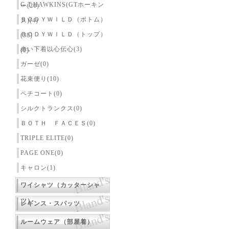
G.T.HAWKINS(GTホーキン
ー(26)
ＢＯＤＹＷＩＬＤ（ボトム）
ス)(4)
ＢＯＤＹＷＩＬＤ（トップ）
(38)
赤い下着以心伝心(3)
(0)
ガーゼ(0)
花束便り(10)
ペチコート(0)
シルクトランクス(0)
ＢＯＴＨ ＦＡＣＥＳ(0)
TRIPLE ELITE(0)
PAGE ONE(0)
キャロン(1)
ワイシャツ（カッターシャ
ツ）
レギンス・スパッツ
ルームウェア（部屋着）