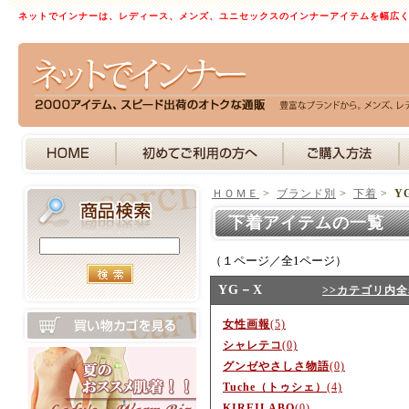
ネットでインナーは、レディース、メンズ、ユニセックスのインナーアイテムを幅広
ＨＯＭＥ
>
ブランド別
>
下着
>
Y
下着アイテムの一覧 
（１ページ／全1ページ）
YG－X
>>カテゴリ内
女性画報
(5)
シャレテコ
(0)
グンゼやさしさ物語
(0)
Tuche（トゥシェ）
(4)
KIREILABO
(0)