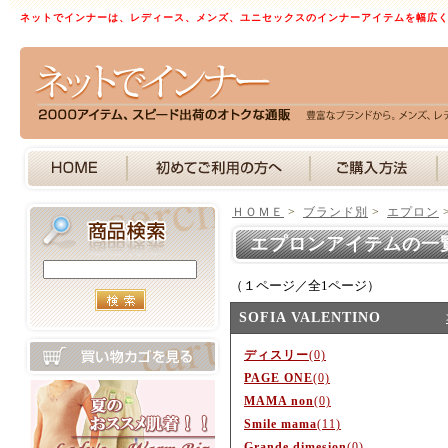
ネットでインナーは、レディース、メンズ、ユニセックスのインナーアイテムを幅広
ＨＯＭＥ
>
ブランド別
>
エプロン
エプロンアイテムの一
（１ページ／全1ページ）
SOFIA VALENTINO
ディスリー
(0)
PAGE ONE
(0)
MAMA non
(0)
Smile mama
(11)
Grande dimesion
(0)