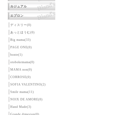
カジュアル
エプロン
ディスリー(0)
あっとほうむ(0)
Big mama(33)
PAGE ONE(0)
bonte(1)
otobokemama(0)
MAMA non(0)
CORROSE(0)
SOFIA VALENTINO(2)
Smile mama(11)
NOIX DE AMORE(0)
Hand Made(3)
Grande dimesion(0)