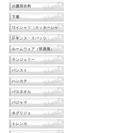
介護用衣料
下着
ワイシャツ（カッターシャ
ツ）
レギンス・スパッツ
ルームウェア（部屋着）
ランジェリー
パンスト
ハンカチ
バスタオル
パジャマ
ネグリジェ
トレンカ