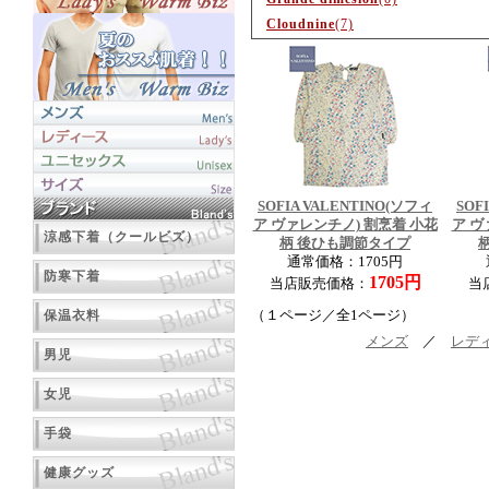
Cloudnine
(7)
SOFIA VALENTINO(ソフィ
SOF
ア ヴァレンチノ) 割烹着 小花
ア ヴ
涼感下着（クールビズ）
柄 後ひも調節タイプ
通常価格：1705円
防寒下着
1705円
当店販売価格：
当
保温衣料
（１ページ／全1ページ）
メンズ
／
レデ
男児
女児
手袋
健康グッズ