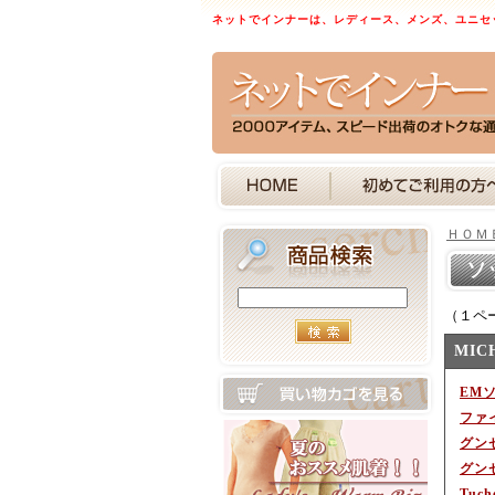
ネットでインナーは、レディース、メンズ、ユニセ
ＨＯＭ
ソ
（１ペ
MIC
EM
ファ
グン
グン
Tuc