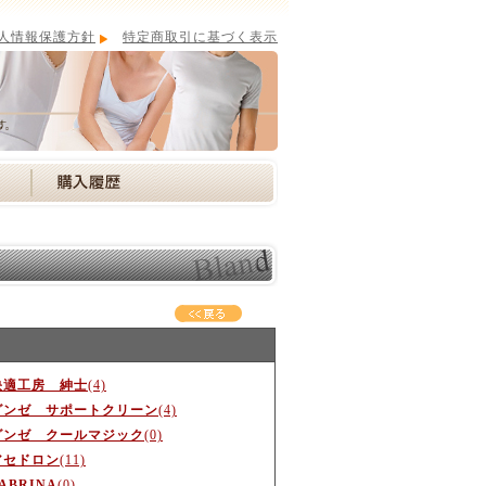
人情報保護方針
特定商取引に基づく表示
快適工房 紳士
(4)
グンゼ サポートクリーン
(4)
グンゼ クールマジック
(0)
アセドロン
(11)
ABRINA
(0)