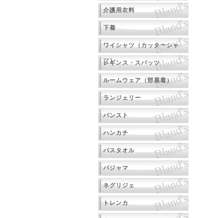
介護用衣料
下着
ワイシャツ（カッターシャ
ツ）
レギンス・スパッツ
ルームウェア（部屋着）
ランジェリー
パンスト
ハンカチ
バスタオル
パジャマ
ネグリジェ
トレンカ