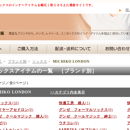
ックスのインナーアイテムを幅広く取りそろえた通販サイトです。
個
Ｅ
>
ブランド別
>
ソックス
>
MICHIKO LONDON
ックスアイテムの一覧 ［ブランド別］
ージ／全1ページ）
HIKO LONDON
>>カテゴリ内全表示
ソックス
(16)
快適工房 婦人
(1)
イヤーアセドロン
(0)
グンゼ フォーマルソックス
(0)
ゼ クールマジック 婦人
(0)
グンゼ クールマジック 紳士
(1)
ゼ
(0)
ウチコレ
(0)
he（トゥシェ）
(0)
SABRINA（サブリナ）
(16)
S