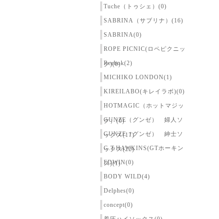
Tuche（トゥシェ）(0)
SABRINA（サブリナ）(16)
SABRINA(0)
ROPE PICNIC(ロペピクニッ
Reebok(2)
ク)(0)
MICHIKO LONDON(1)
KIREILABO(キレイラボ)(0)
HOTMAGIC（ホットマジッ
GUNZE（グンゼ） 婦人ソ
ク）(0)
GUNZE（グンゼ） 紳士ソ
ックス(17)
G.T.HAWKINS(GTホーキン
ックス(22)
EDWIN(0)
ス)(1)
BODY WILD(4)
Delphes(0)
concept(0)