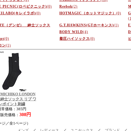
E PICNIC(ロペピクニック)
(0)
Reebok
(2)
M
EILABO(キレイラボ)
(0)
HOTMAGIC（ホットマジック）
(0)
(
NZE（グンゼ） 紳士ソックス
G.T.HAWKINS(GTホーキンス)
(1)
E
BODY WILD
(4)
D
ept
(0)
着圧ハイソックス
(0)
ロン
(1)
MICHIKO LONDON
S 紳士ソックス リブ ワ
ンポイント刺繍
通常価格：385円
308円
店販売価格：
ージ／全1ページ）
メンズ
／
レディース
／
ユニセックス
／
ブランド