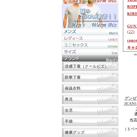
ROP
KIR
GU
(22)
conc
キャ
涼感下着（クールビズ）
防寒下着
保温衣料
グンゼ 
男児
JEAN
女児
当
手袋
（１ペ
健康グッズ