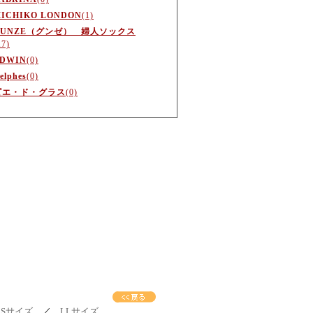
ICHIKO LONDON
(1)
GUNZE（グンゼ） 婦人ソックス
17)
DWIN
(0)
elphes
(0)
ピエ・ド・グラス
(0)
／
Sサイズ
／
LLサイズ