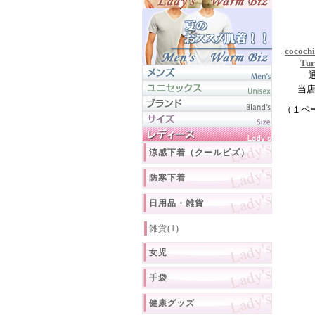
cococ
Tu
当
（１ペ
涼感下着（クールビズ）
防寒下着
日用品・雑貨
雑貨(1)
女児
手袋
健康グッズ