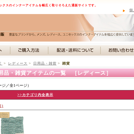
ックスのインナーアイテムを幅広く取りそろえた通販サイトです。
個
Ｅ
>
レディース
>
日用品・雑貨
>
雑貨
用品・雑貨アイテムの一覧 ［レディース］
ージ／全1ページ）
>>カテゴリ内全表示
1)