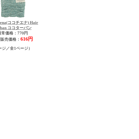
hiena(ココチエナ) Hair
rban ココターバン
通常価格：770円
616円
店販売価格：
ージ／全1ページ）