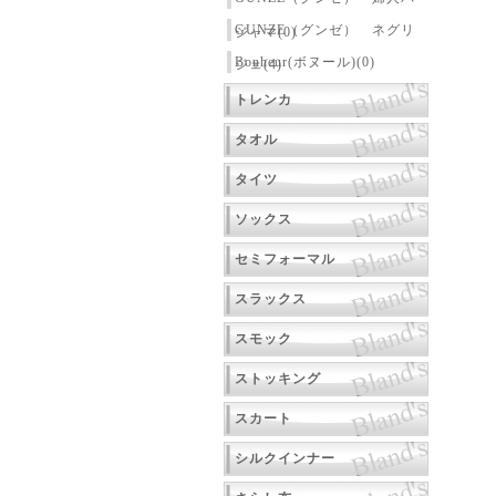
GUNZE（グンゼ） ネグリ
ジャマ(0)
Bonheur(ボヌール)(0)
ジェ(4)
トレンカ
タオル
タイツ
ソックス
セミフォーマル
スラックス
スモック
ストッキング
スカート
シルクインナー