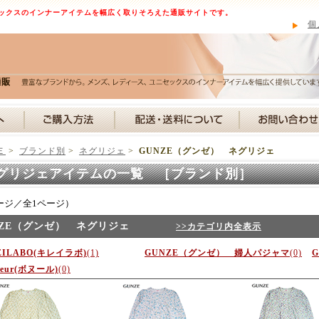
ックスのインナーアイテムを幅広く取りそろえた通販サイトです。
個
Ｅ
>
ブランド別
>
ネグリジェ
>
GUNZE（グンゼ） ネグリジェ
グリジェアイテムの一覧 ［ブランド別］
ージ／全1ページ）
NZE（グンゼ） ネグリジェ
>>カテゴリ内全表示
EILABO(キレイラボ)
(1)
GUNZE（グンゼ） 婦人パジャマ
(0)
heur(ボヌール)
(0)