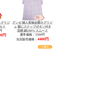
ネグリジ
グンゼ 婦人長袖全開ネグリジ
キルト
ェ 裾にスナップボタン付き
円
花柄 綿100% スムース
00円
通常価格：5500円
4400円
当店販売価格：