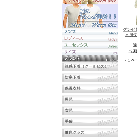
グンゼ
ェ 身丈
通
当店
（１ペ
涼感下着（クールビズ）
防寒下着
保温衣料
男児
女児
手袋
健康グッズ