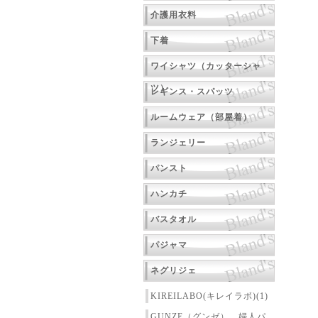
介護用衣料
下着
ワイシャツ（カッターシャ
ツ）
レギンス・スパッツ
ルームウェア（部屋着）
ランジェリー
パンスト
ハンカチ
バスタオル
パジャマ
ネグリジェ
KIREILABO(キレイラボ)(1)
GUNZE（グンゼ） 婦人パ