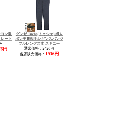
レーヨン混
グンゼ Tuche(トゥシェ) 婦人
トレート
ポンチ裏起毛レギンスパンツ
円
フルレングス丈 スキニー
76円
通常価格：2420円
1936円
当店販売価格：