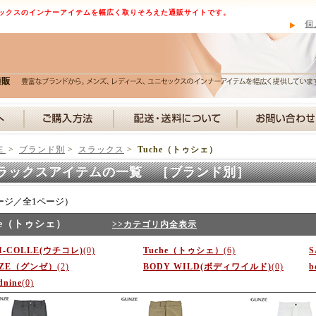
ックスのインナーアイテムを幅広く取りそろえた通販サイトです。
個
Ｅ
>
ブランド別
>
スラックス
>
Tuche（トゥシェ）
ラックスアイテムの一覧 ［ブランド別］
ージ／全1ページ）
he（トゥシェ）
>>カテゴリ内全表示
I-COLLE(ウチコレ)
(0)
Tuche（トゥシェ）
(6)
S
NZE（グンゼ）
(2)
BODY WILD(ボディワイルド)
(0)
b
dnine
(0)