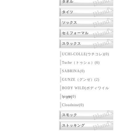
タオル
タイツ
ソックス
セミフォーマル
スラックス
UCHI-COLLE(ウチコレ)(0)
Tuche（トゥシェ）(6)
SABRINA(0)
GUNZE（グンゼ）(2)
BODY WILD(ボディワイル
bonte(0)
ド)(0)
Cloudnine(0)
スモック
ストッキング