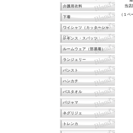
通
当店
介護用衣料
（１ペ
下着
ワイシャツ（カッターシャ
ツ）
レギンス・スパッツ
ルームウェア（部屋着）
ランジェリー
パンスト
ハンカチ
バスタオル
パジャマ
ネグリジェ
トレンカ