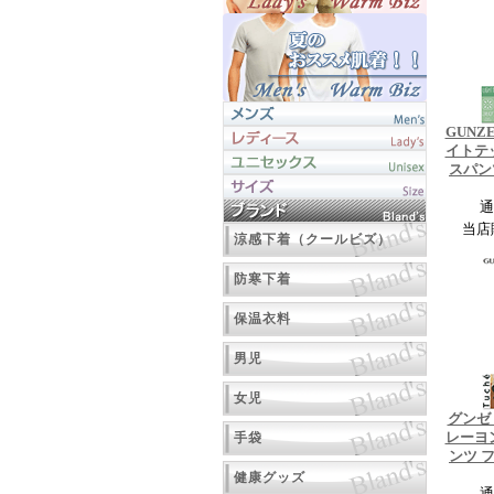
GUNZE
イトテ
スパン
通
当店
涼感下着（クールビズ）
防寒下着
保温衣料
男児
女児
グンゼ 
手袋
レーヨ
ンツ 
健康グッズ