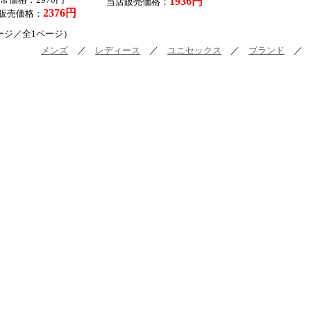
常価格：2970円
1936円
当店販売価格：
2376円
販売価格：
ージ／全1ページ）
メンズ
／
レディース
／
ユニセックス
／
ブランド