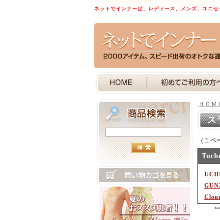
ネットでインナーは、レディース、メンズ、ユニセ
ＨＯＭ
ス
（１ペ
Tuc
UCH
GU
Clou