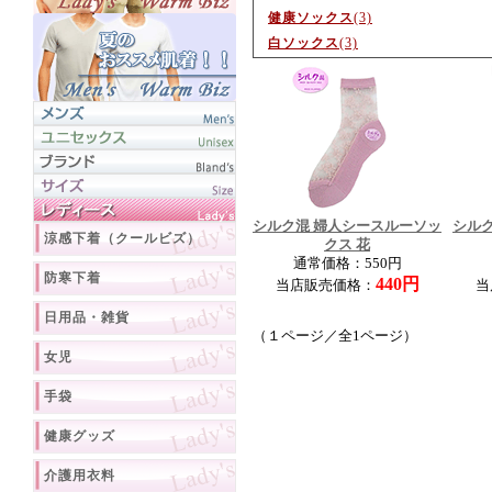
健康ソックス
(3)
白ソックス
(3)
シルク混 婦人シースルーソッ
シル
涼感下着（クールビズ）
クス 花
通常価格：550円
防寒下着
440円
当店販売価格：
当
日用品・雑貨
（１ページ／全1ページ）
女児
手袋
健康グッズ
介護用衣料