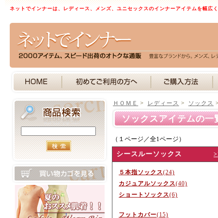
ネットでインナーは、レディース、メンズ、ユニセックスのインナーアイテムを幅広
ＨＯＭＥ
>
レディース
>
ソックス
ソックスアイテムの一
（１ページ／全1ページ）
シースルーソックス
５本指ソックス
(24)
カジュアルソックス
(40)
ショートソックス
(6)
フットカバー
(15)