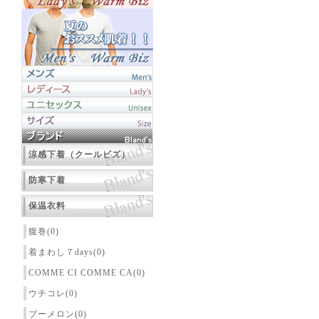
涼感下着（クールビズ）
防寒下着
保温衣料
腹巻(0)
着まわし７days(0)
COMME CI COMME CA(0)
ウチコレ(0)
ブーメロン(0)