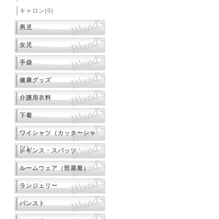
キャロン(0)
男児
女児
手袋
健康グッズ
介護用衣料
下着
ワイシャツ（カッターシャ
ツ）
レギンス・スパッツ
ルームウェア（部屋着）
ランジェリー
パンスト