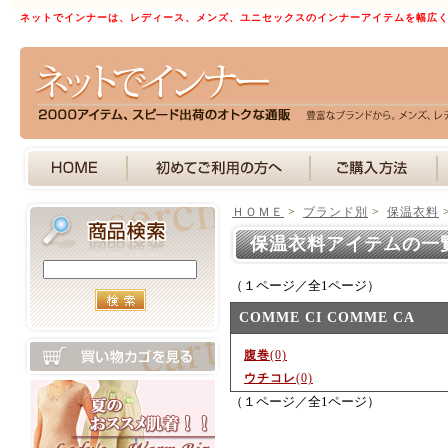
ネットでインナーは、レディース、メンズ、ユニセックスのインナーアイテムを幅広
ＨＯＭＥ
>
ブランド別
>
保温衣料
保温衣料アイテムの一
（１ページ／全1ページ）
COMME CI COMME CA
腹巻
(0)
ウチコレ
(0)
（１ページ／全1ページ）