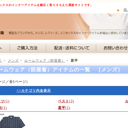
ックスのインナーアイテムを幅広く取りそろえた通販サイトです。
個
Ｅ
>
メンズ
>
ルームウェア（部屋着）
>
甚平
ームウェア（部屋着）アイテムの一覧 ［メンズ］
ージ／全1ページ）
>>カテゴリ内全表示
ャツ
(1)
ベスト
(3)
衣
(1)
甚平
(1)