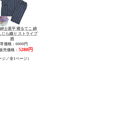
 紳士甚平 寝るてこ 綿
 しじら織り ストライプ
柄
常価格：6600円
5280円
販売価格：
ージ／全1ページ）