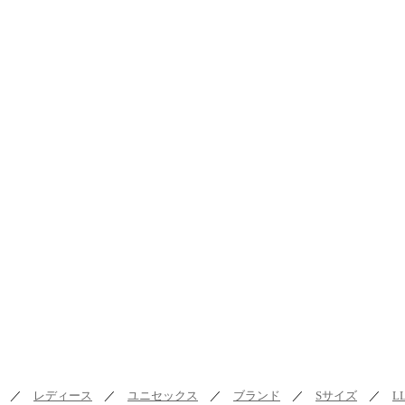
／
レディース
／
ユニセックス
／
ブランド
／
Sサイズ
／
L