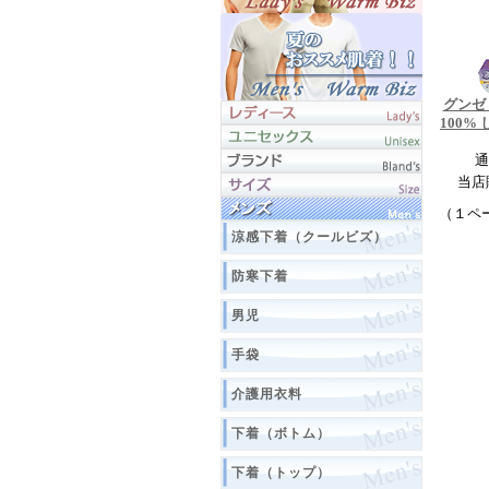
グンゼ
100%
通
当店
（１ペ
涼感下着（クールビズ）
防寒下着
男児
手袋
介護用衣料
下着（ボトム）
下着（トップ）