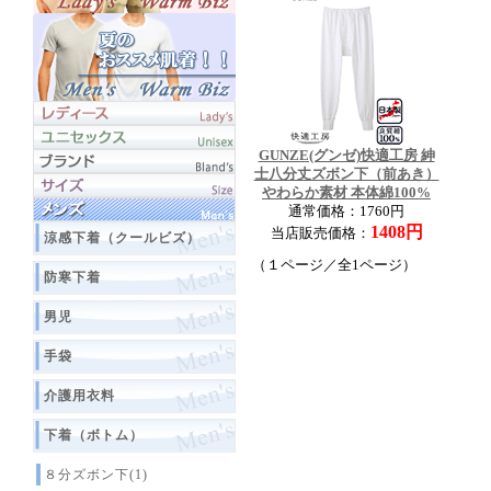
GUNZE(グンゼ)快適工房 紳
士八分丈ズボン下（前あき）
やわらか素材 本体綿100%
通常価格：1760円
1408円
当店販売価格：
涼感下着（クールビズ）
（１ページ／全1ページ）
防寒下着
男児
手袋
介護用衣料
下着（ボトム）
８分ズボン下(1)