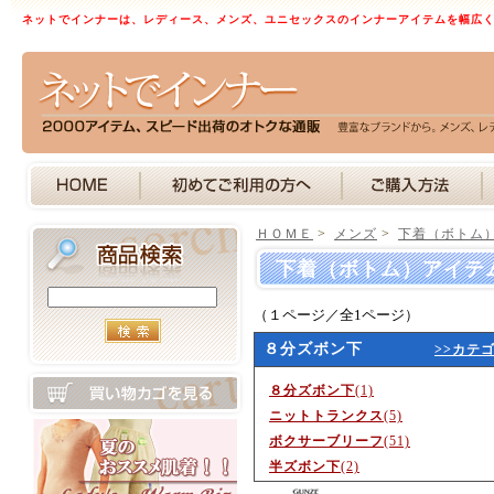
ネットでインナーは、レディース、メンズ、ユニセックスのインナーアイテムを幅広
ＨＯＭＥ
>
メンズ
>
下着（ボトム
下着（ボトム）アイテ
（１ページ／全1ページ）
８分ズボン下
>>カテ
８分ズボン下
(1)
ニットトランクス
(5)
ボクサーブリーフ
(51)
半ズボン下
(2)