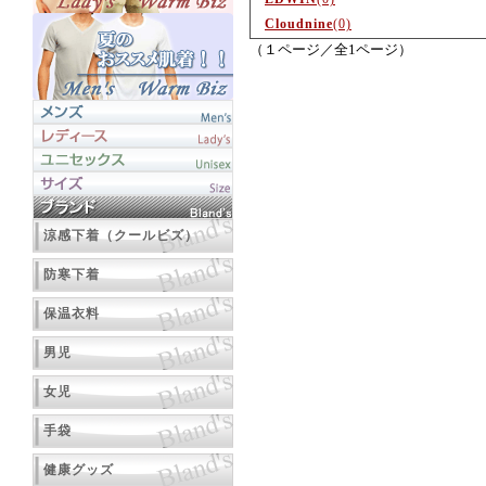
Cloudnine
(0)
（１ページ／全1ページ）
涼感下着（クールビズ）
防寒下着
保温衣料
男児
女児
手袋
健康グッズ