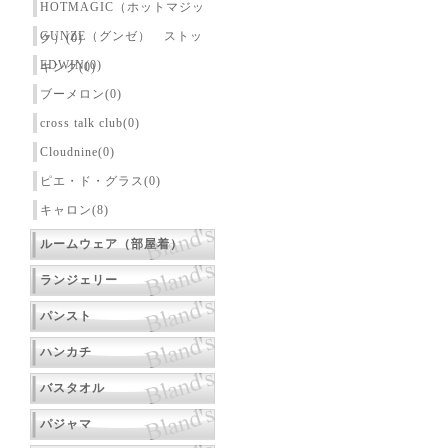
HOTMAGIC（ホットマジッ
GUNZE（グンゼ） ストッ
ク）(0)
EDWIN(0)
キング(0)
ブーメロン(0)
cross talk club(0)
Cloudnine(0)
ピエ・ド・グラス(0)
キャロン(8)
ルームウェア（部屋着）
ランジェリー
パンスト
ハンカチ
バスタオル
パジャマ