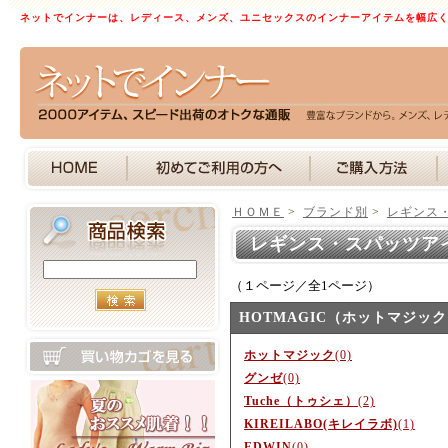
ネットでインナーは、レディース、メンズ、ユニセックスのインナーアイテムを幅広
ＨＯＭＥ
>
ブランド別
>
レギンス
レギンス・スパッツア
（１ページ／全1ページ）
HOTMAGIC（ホットマジッ
ホットマジック
(0)
グンゼ
(0)
Tuche（トゥシェ）
(2)
KIREILABO(キレイラボ)
(1)
EDWIN
(0)