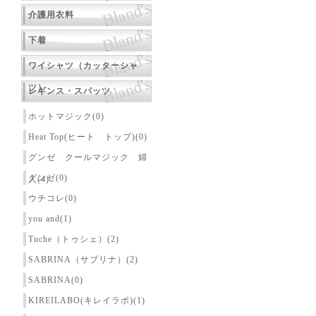
介護用衣料
下着
ワイシャツ（カッターシャ
ツ）
レギンス・スパッツ
ホットマジック(0)
Heat Top(ヒート トップ)(0)
グンゼ クールマジック 婦
グンゼ(0)
人(4)
ウチコレ(0)
you and(1)
Tuche（トゥシェ）(2)
SABRINA（サブリナ）(2)
SABRINA(0)
KIREILABO(キレイラボ)(1)