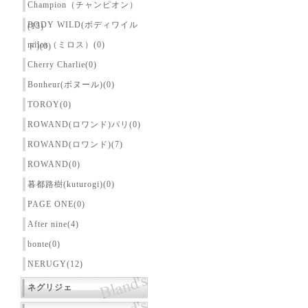
Champion（チャンピオン）
BODY WILD(ボディワイル
(15)
milos（ミロス）(0)
ド)(0)
Cherry Charlie(0)
Bonheur(ボヌール)(0)
TOROY(0)
ROWAND(ロワンド)パリ(0)
ROWAND(ロワンド)(7)
ROWAND(0)
暮都路樹(kuturogi)(0)
PAGE ONE(0)
After nine(4)
bonte(0)
NERUGY(12)
ネグリジェ