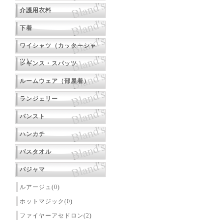
介護用衣料
下着
ワイシャツ（カッターシャ
ツ）
レギンス・スパッツ
ルームウェア（部屋着）
ランジェリー
パンスト
ハンカチ
バスタオル
パジャマ
ルアージュ(0)
ホットマジック(0)
ファイヤーアセドロン(2)