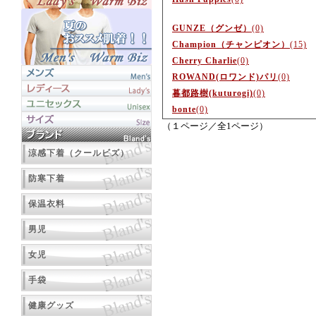
GUNZE（グンゼ）
(0)
Champion（チャンピオン）
(15)
Cherry Charlie
(0)
ROWAND(ロワンド)パリ
(0)
暮都路樹(kuturogi)
(0)
bonte
(0)
（１ページ／全1ページ）
涼感下着（クールビズ）
防寒下着
保温衣料
男児
女児
手袋
健康グッズ