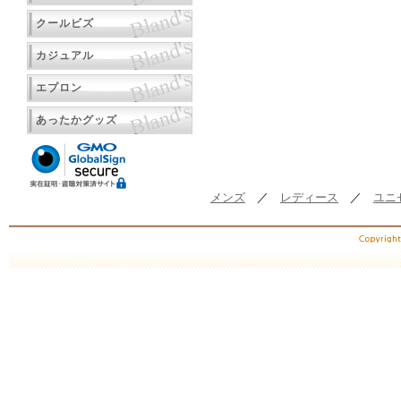
クールビズ
カジュアル
エプロン
あったかグッズ
メンズ
／
レディース
／
ユニ