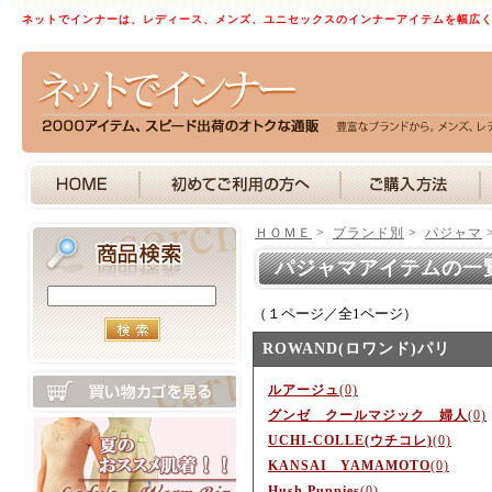
ネットでインナーは、レディース、メンズ、ユニセックスのインナーアイテムを幅広
ＨＯＭＥ
>
ブランド別
>
パジャマ
パジャマアイテムの一
（１ページ／全1ページ）
ROWAND(ロワンド)パリ
ルアージュ
(0)
グンゼ クールマジック 婦人
(0)
UCHI-COLLE(ウチコレ)
(0)
KANSAI YAMAMOTO
(0)
Hush Puppies
(0)