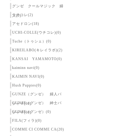
グンゼ クールマジック 婦
ウチコレ(2)
人(0)
アセドロン(18)
UCHI-COLLE(ウチコレ)(0)
Tuche（トゥシェ）(0)
KIREILABO(キレイラボ)(2)
KANSAI YAMAMOTO(0)
kaiminn navi(0)
KAIMIN NAVI(0)
Hush Puppies(0)
GUNZE（グンゼ） 婦人パ
GUNZE（グンゼ） 紳士パ
ジャマ(60)
GUNZE（グンゼ）(0)
ジャマ(60)
FILA(フィラ)(0)
COMME CI COMME CA(20)