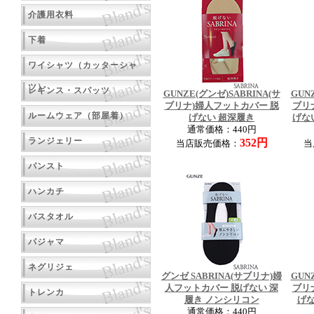
介護用衣料
下着
ワイシャツ（カッターシャ
ツ）
レギンス・スパッツ
GUNZE(グンゼ)SABRINA(サ
GUN
ブリナ)婦人フットカバー 脱
ブリ
ルームウェア（部屋着）
げない 超深履き
げな
通常価格：440円
ランジェリー
352円
当店販売価格：
当
パンスト
ハンカチ
バスタオル
パジャマ
ネグリジェ
グンゼ SABRINA(サブリナ)婦
GUN
人フットカバー 脱げない 深
ブリ
トレンカ
履き ノンシリコン
げな
通常価格：440円