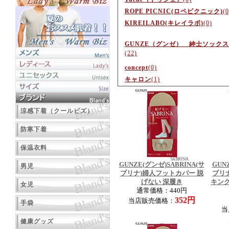
ROPE PICNIC(ロペピクニック)
(0
KIREILABO(キレイラボ)
(0)
GUNZE（グンゼ） 紳士ソックス
(22)
concept
(0)
キャロン
(1)
涼感下着（クールビズ）
防寒下着
保温衣料
GUNZE(グンゼ)SABRINA(サ
GUN
男児
ブリナ)婦人フットカバー 脱
ブリ
げない 深履き
キン
女児
通常価格：440円
352円
当店販売価格：
手袋
当
健康グッズ