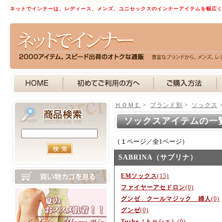
ネットでインナーは、レディース、メンズ、ユニセックスのインナーアイテムを幅広
ＨＯＭＥ
>
ブランド別
>
ソックス
ソックスアイテムの一
（１ページ／全1ページ）
SABRINA（サブリナ）
EMソックス
(15)
ファイヤーアセドロン
(0)
グンゼ クールマジック 婦人
(0)
グンゼ
(0)
Tuche（トゥシェ）
(0)