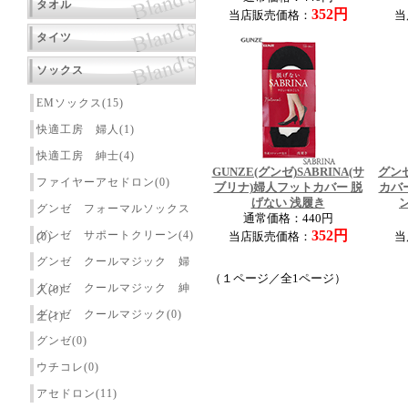
タオル
352円
当店販売価格：
当
タイツ
ソックス
EMソックス(15)
快適工房 婦人(1)
快適工房 紳士(4)
GUNZE(グンゼ)SABRINA(サ
グンゼ
ファイヤーアセドロン(0)
ブリナ)婦人フットカバー 脱
カバ
げない 浅履き
グンゼ フォーマルソックス
通常価格：440円
352円
グンゼ サポートクリーン(4)
(0)
当店販売価格：
当
グンゼ クールマジック 婦
（１ページ／全1ページ）
グンゼ クールマジック 紳
人(0)
グンゼ クールマジック(0)
士(1)
グンゼ(0)
ウチコレ(0)
アセドロン(11)