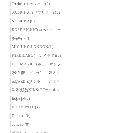
Tuche（トゥシェ）(0)
SABRINA（サブリナ）(16)
SABRINA(0)
ROPE PICNIC(ロペピクニッ
Reebok(2)
ク)(0)
MICHIKO LONDON(1)
KIREILABO(キレイラボ)(0)
HOTMAGIC（ホットマジッ
GUNZE（グンゼ） 婦人ソ
ク）(0)
GUNZE（グンゼ） 紳士ソ
ックス(16)
G.T.HAWKINS(GTホーキン
ックス(22)
EDWIN(0)
ス)(1)
BODY WILD(4)
Delphes(0)
concept(0)