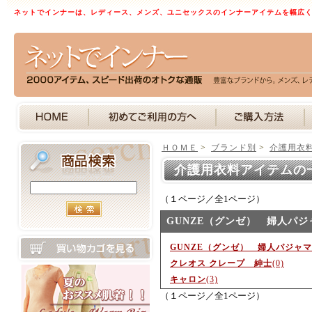
ネットでインナーは、レディース、メンズ、ユニセックスのインナーアイテムを幅広
ＨＯＭＥ
>
ブランド別
>
介護用衣
介護用衣料アイテムの
（１ページ／全1ページ）
GUNZE（グンゼ） 婦人パジ
GUNZE（グンゼ） 婦人パジャマ
クレオス クレープ 紳士
(0)
キャロン
(3)
（１ページ／全1ページ）