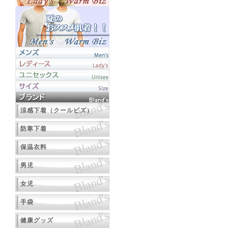
涼感下着（クールビズ）
防寒下着
保温衣料
男児
女児
手袋
健康グッズ