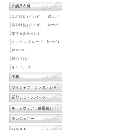
介護用衣料
GUNZE（グンゼ） 婦人パ
GUNZE（グンゼ） 紳士パ
ジャマ(0)
愛情らくらく(8)
ジャマ(0)
クレオス クレープ 紳士(0)
綿100%(1)
都の月(1)
キャロン(3)
下着
ワイシャツ（カッターシャ
ツ）
レギンス・スパッツ
ルームウェア（部屋着）
ランジェリー
パンスト