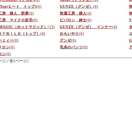
t Top(ヒート トップ)
(0)
GUNZE（グンゼ）
(0)
工房 婦人 防寒
(0)
快適工房 婦人
(4)
工房 マイクロ起毛
(0)
ピバロン 紳士
(0)
Y
TMAGIC（ホットマジック）
(13)
GUNZE（グンゼ） インナー
(4)
ＤＹＷＩＬＤ（トップ）
(0)
おもいやり
(0)
ーミィー
(0)
グンゼ
(0)
メロン
(0)
毛糸のパンツ
(0)
ロン
(0)
ージ／全1ページ）