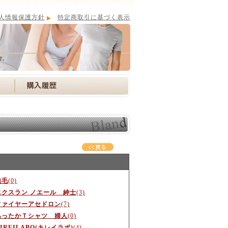
人情報保護方針
特定商取引に基づく表示
純毛
(0)
エクスラン ノエール 紳士
(3)
ファイヤーアセドロン
(7)
あったかＴシャツ 婦人
(0)
IREILABO(キレイラボ)
(4)