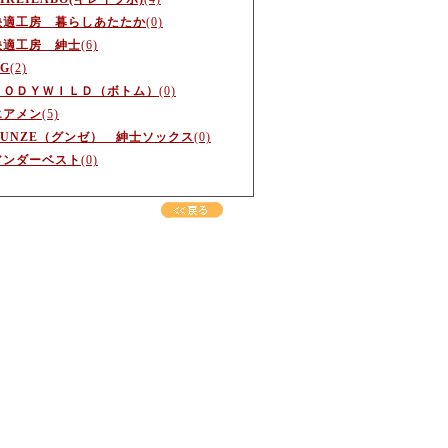
快適工房 暮らしあたたか
(0)
快適工房 紳士
(6)
G
(2)
ＢＯＤＹＷＩＬＤ（ボトム）
(0)
エアメン
(5)
GUNZE（グンゼ） 紳士ソックス
(0)
アンダーベスト
(0)