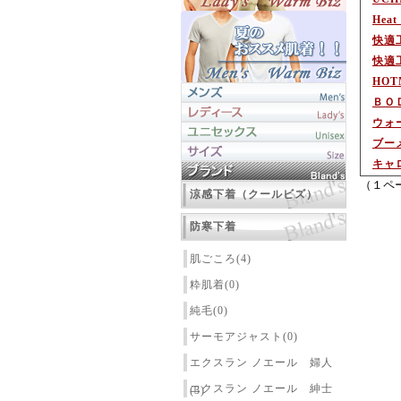
Hea
快適
快適
HO
ＢＯ
ウォ
ブー
キャ
（１ペ
涼感下着（クールビズ）
防寒下着
肌ごころ(4)
粋肌着(0)
純毛(0)
サーモアジャスト(0)
エクスラン ノエール 婦人
エクスラン ノエール 紳士
(3)