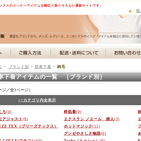
ックスのインナーアイテムを幅広く取りそろえた通販サイトです。
個
Ｅ
>
ブランド別
>
防寒下着
>
純毛
寒下着アイテムの一覧 ［ブランド別］
ージ／全1ページ）
>>カテゴリ内全表示
ころ
(4)
粋肌着
(0)
モアジャスト
(0)
エクスラン ノエール 婦人
(3)
EEZE TEX（ブリーズテックス）
ホットマジック
(11)
グンゼやさしさ物語
(0)
I-COLLE(ウチコレ)
(0)
Tuche（トゥシェ）
(0)
K