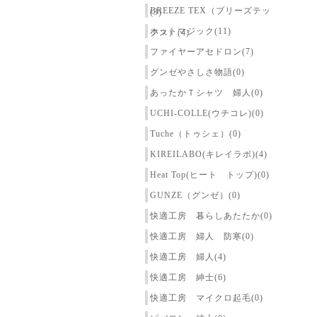
BREEZE TEX（ブリーズテッ
(3)
ホットマジック(11)
クス）(4)
ファイヤーアセドロン(7)
グンゼやさしさ物語(0)
あったかＴシャツ 婦人(0)
UCHI-COLLE(ウチコレ)(0)
Tuche（トゥシェ）(0)
KIREILABO(キレイラボ)(4)
Heat Top(ヒート トップ)(0)
GUNZE（グンゼ）(0)
快適工房 暮らしあたたか(0)
快適工房 婦人 防寒(0)
快適工房 婦人(4)
快適工房 紳士(6)
快適工房 マイクロ起毛(0)