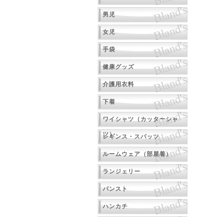
男児
女児
手袋
健康グッズ
介護用衣料
下着
ワイシャツ（カッターシャ
ツ）
レギンス・スパッツ
ルームウェア（部屋着）
ランジェリー
パンスト
ハンカチ