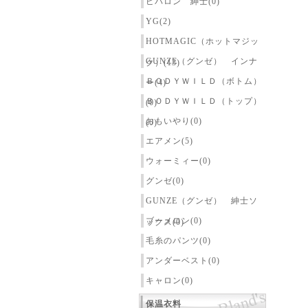
ピバロン 紳士(0)
YG(2)
HOTMAGIC（ホットマジッ
GUNZE（グンゼ） インナ
ク）(13)
ＢＯＤＹＷＩＬＤ（ボトム）
ー(4)
ＢＯＤＹＷＩＬＤ（トップ）
(0)
おもいやり(0)
(0)
エアメン(5)
ウォーミィー(0)
グンゼ(0)
GUNZE（グンゼ） 紳士ソ
ブーメロン(0)
ックス(0)
毛糸のパンツ(0)
アンダーベスト(0)
キャロン(0)
保温衣料