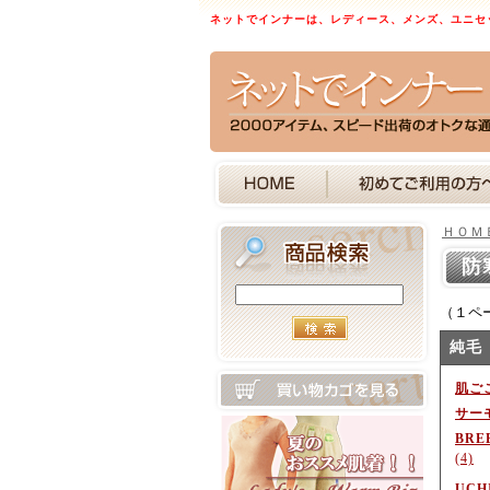
ネットでインナーは、レディース、メンズ、ユニセ
ＨＯＭ
防
（１ペ
純毛
肌ご
サー
BR
(4)
UCH