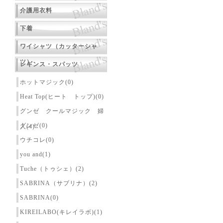
介護用衣料
下着
ワイシャツ（カッターシャ
ツ）
レギンス・スパッツ
ホットマジック(0)
Heat Top(ヒート トップ)(0)
グンゼ クールマジック 婦
グンゼ(0)
人(4)
ウチコレ(0)
you and(1)
Tuche（トゥシェ）(2)
SABRINA（サブリナ）(2)
SABRINA(0)
KIREILABO(キレイラボ)(1)