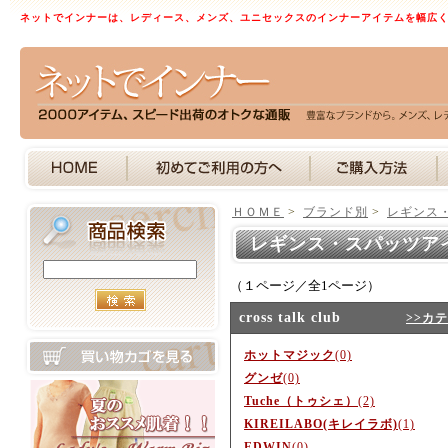
ネットでインナーは、レディース、メンズ、ユニセックスのインナーアイテムを幅広
ＨＯＭＥ
>
ブランド別
>
レギンス
レギンス・スパッツア
（１ページ／全1ページ）
cross talk club
>>カ
ホットマジック
(0)
グンゼ
(0)
Tuche（トゥシェ）
(2)
KIREILABO(キレイラボ)
(1)
EDWIN
(0)