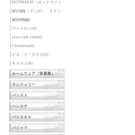
HOTMAGIC（ホットマジッ
GUNZE（グンゼ） ストッ
ク）(0)
EDWIN(0)
キング(0)
ブーメロン(0)
cross talk club(0)
Cloudnine(0)
ピエ・ド・グラス(0)
キャロン(8)
ルームウェア（部屋着）
ランジェリー
パンスト
ハンカチ
バスタオル
パジャマ