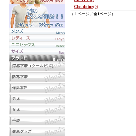
Cloudnine
(0)
（１ページ／全1ページ）
涼感下着（クールビズ）
防寒下着
保温衣料
男児
女児
手袋
健康グッズ