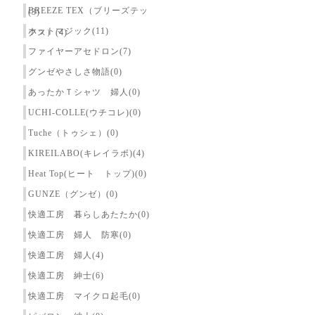
BREEZE TEX（ブリーズテッ
(3)
ホットマジック(11)
クス）(4)
ファイヤーアセドロン(7)
グンゼやさしさ物語(0)
あったかＴシャツ 婦人(0)
UCHI-COLLE(ウチコレ)(0)
Tuche（トゥシェ）(0)
KIREILABO(キレイラボ)(4)
Heat Top(ヒート トップ)(0)
GUNZE（グンゼ）(0)
快適工房 暮らしあたたか(0)
快適工房 婦人 防寒(0)
快適工房 婦人(4)
快適工房 紳士(6)
快適工房 マイクロ起毛(0)