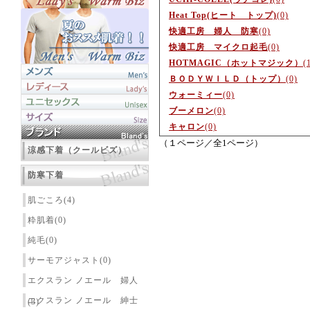
Heat Top(ヒート トップ)
(0)
快適工房 婦人 防寒
(0)
快適工房 マイクロ起毛
(0)
HOTMAGIC（ホットマジック）
(
ＢＯＤＹＷＩＬＤ（トップ）
(0)
ウォーミィー
(0)
ブーメロン
(0)
キャロン
(0)
（１ページ／全1ページ）
涼感下着（クールビズ）
防寒下着
肌ごころ(4)
粋肌着(0)
純毛(0)
サーモアジャスト(0)
エクスラン ノエール 婦人
エクスラン ノエール 紳士
(3)