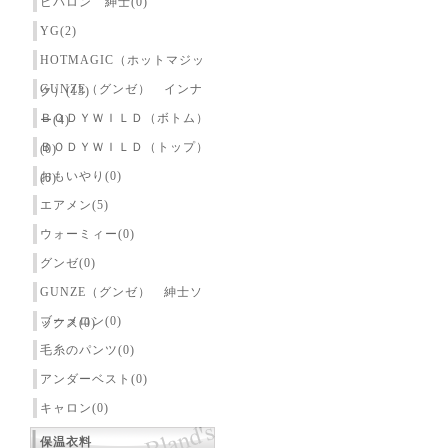
ピバロン 紳士(0)
YG(2)
HOTMAGIC（ホットマジッ
GUNZE（グンゼ） インナ
ク）(13)
ＢＯＤＹＷＩＬＤ（ボトム）
ー(4)
ＢＯＤＹＷＩＬＤ（トップ）
(0)
おもいやり(0)
(0)
エアメン(5)
ウォーミィー(0)
グンゼ(0)
GUNZE（グンゼ） 紳士ソ
ブーメロン(0)
ックス(0)
毛糸のパンツ(0)
アンダーベスト(0)
キャロン(0)
保温衣料