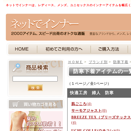
ネットでインナーは、レディース、メンズ、ユニセックスのインナーアイテムを幅広
ＨＯＭＥ
>
ブランド別
>
防寒下着
防寒下着アイテムの一
（１ページ／全1ページ）
快適工房 婦人 防寒
肌ごころ
(4)
サーモアジャスト
(0)
BREEZE TEX（ブリーズテック
(4)
UCHI-COLLE(ウチコレ)
(0)