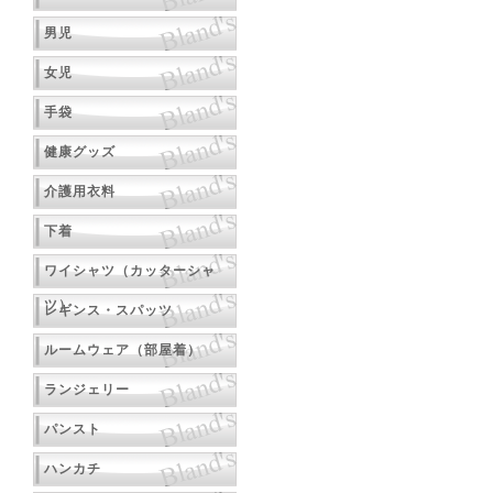
男児
女児
手袋
健康グッズ
介護用衣料
下着
ワイシャツ（カッターシャ
ツ）
レギンス・スパッツ
ルームウェア（部屋着）
ランジェリー
パンスト
ハンカチ