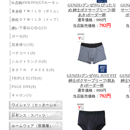
G.T.HAWKINS(GTホーキン
ー(26)
GUNZE(グンゼ)YG ぴったり
GUN
め 紳士ボクサーブリーフ(前
サー
ＢＯＤＹＷＩＬＤ（ボトム）
ス)(4)
あき)ボーダー柄
ボ
ＢＯＤＹＷＩＬＤ（トップ）
(38)
通常価格：990円
792円
当店販売価格：
当
赤い下着以心伝心(3)
(0)
ガーゼ(0)
花束便り(10)
ペチコート(0)
シルクトランクス(0)
ＢＯＴＨ ＦＡＣＥＳ(0)
GUNZE(グンゼ)YG JUST FIT
GUNZ
TRIPLE ELITE(0)
紳士ボクサーブリーフ(前あ
紳士
き)ボーダー柄
PAGE ONE(0)
通常価格：990円
キャロン(1)
792円
当店販売価格：
当
ワイシャツ（カッターシャ
ツ）
レギンス・スパッツ
ルームウェア（部屋着）