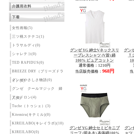
介護用衣料
下着
女性画報(5)
三ツ桃ステテコ(1)
トラサルディ(0)
グンゼ YG 紳士Vネックスリ
グンゼ
シャレテコ(0)
ーブレスシャツ (V首) 綿
Ｔ
100% ピュアコットン
1
TED RAPIDUS(0)
通常価格：1210円
968円
BREEZE DRY（ブリーズドラ
当店販売価格：
当
グンゼやさしさ物語(0)
イ）(0)
グンゼ クールマジック 婦
アセドロン(4)
人(0)
Tuche（トゥシェ）(3)
Kitemiru(キテミル)(0)
KIREILABO(キレイラボ)(10)
グンゼ YG 紳士セミビキニブ
グン
KIREILABO(0)
リーフ (前あき) 本体綿100%
ャツ