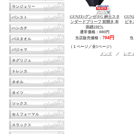
ランジェリー
GUNZE(グンゼ)YG 紳士スタ
GUN
パンスト
ンダードブリーフ 前開き 本
ビキ
体綿100%
ハンカチ
通常価格：880円
704円
当店販売価格：
当
バスタオル
（１ページ／全1ページ）
パジャマ
メンズ
／
レデ
ネグリジェ
トレンカ
タオル
タイツ
ソックス
セミフォーマル
スラックス