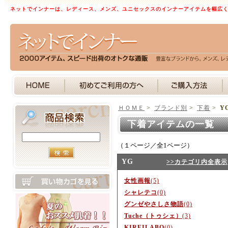
ネットでインナーは、レディース、メンズ、ユニセックスのインナーアイテムを幅広
ＨＯＭＥ
>
ブランド別
>
下着
>
Y
下着アイテムの一覧 
（１ページ／全1ページ）
YG
>>カテゴリ内全表示
女性画報
(5)
シャレテコ
(0)
グンゼやさしさ物語
(0)
Tuche（トゥシェ）
(3)
KIREILABO
(0)