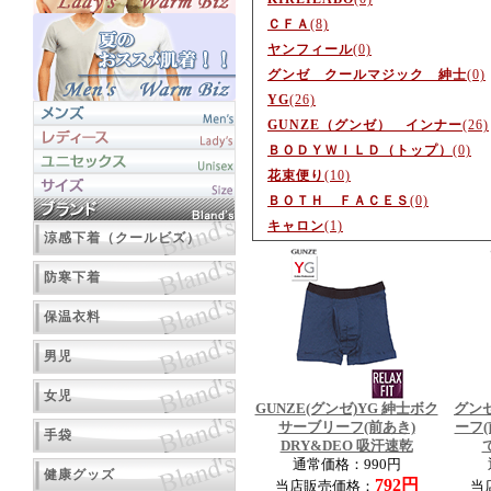
ＣＦＡ
(8)
ヤンフィール
(0)
グンゼ クールマジック 紳士
(0)
YG
(26)
GUNZE（グンゼ） インナー
(26)
ＢＯＤＹＷＩＬＤ（トップ）
(0)
花束便り
(10)
ＢＯＴＨ ＦＡＣＥＳ
(0)
キャロン
(1)
涼感下着（クールビズ）
防寒下着
保温衣料
男児
女児
GUNZE(グンゼ)YG 紳士ボク
グンゼ
サーブリーフ(前あき)
ーフ(
手袋
DRY&DEO 吸汗速乾
通常価格：990円
健康グッズ
792円
当店販売価格：
当