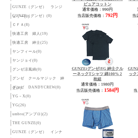
ピュアコットン
GUNZE（グンゼ） ランジ
通常価格：990円
792円
GUNZE（グンゼ）(0)
当店販売価格：
当
ェリー(0)
ＣＦＡ(8)
快適工房 婦人(19)
快適工房 紳士(25)
ヤンフィール(0)
ヤンジョイ(0)
GUNZE(グンゼ)YG 紳士クル
GUN
グンゼ涼風綿(0)
ーネックTシャツ 綿100% 2
ック
グンゼ クールマジック 紳
枚組
通常価格：1980円
グンゼ DANDYCREW(0)
士(0)
1584円
当店販売価格：
当
YG－X(0)
YG(26)
umbro(アンブロ)(2)
THE GUNZE(0)
GUNZE（グンゼ） インナ